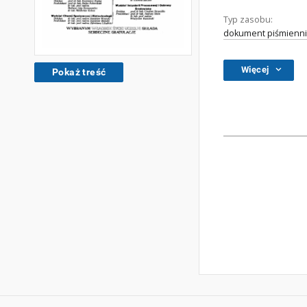
Typ zasobu:
dokument piśmienni
Więcej
Pokaż treść