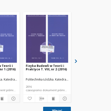
 Teorii i
Fizyka Budowli w Teorii i
Fizyka Budowli w Teori
 nr 1 (2016)
Praktyce T. VIII, nr 2 (2016)
Praktyce T. VIII, nr 3 
łów Budowlanych.
ka. Katedra Fizyki Budowli i Materiałów Budowlanych.
Politechnika Łódzka. Katedra Fizyki Budowli i Materiałów Bu
Politechnika Łódzka. Ka
2016
2016
mo dokument piśmienniczy
czasopismo dokument piśmienniczy
czasopismo dokum
Więcej