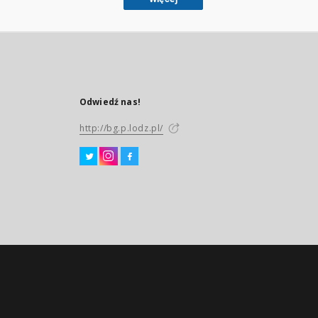
Odwiedź nas!
http://bg.p.lodz.pl/