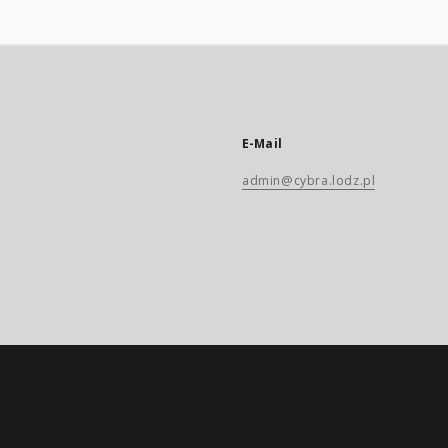
E-Mail
admin@cybra.lodz.pl