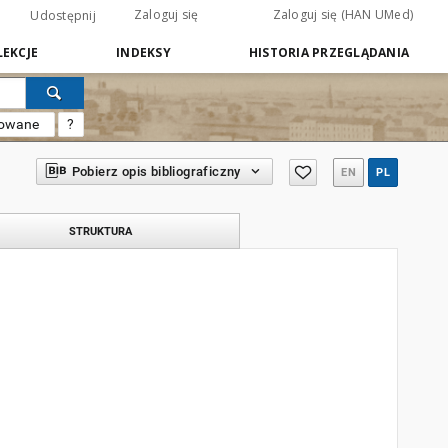
Zaloguj się
Zaloguj się (HAN UMed)
Udostępnij
EKCJE
INDEKSY
HISTORIA PRZEGLĄDANIA
sowane
?
Pobierz opis bibliograficzny
EN
PL
STRUKTURA