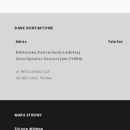
DANE KONTAKTOWE
Adres
Telefon
Biblioteka Politechniki Łódzkiej
(koordynator konsorcjum CYBRA)
ul. Wólczańska 223
93-005 Łódź, Polska
MAPA STRONY
Strona główna