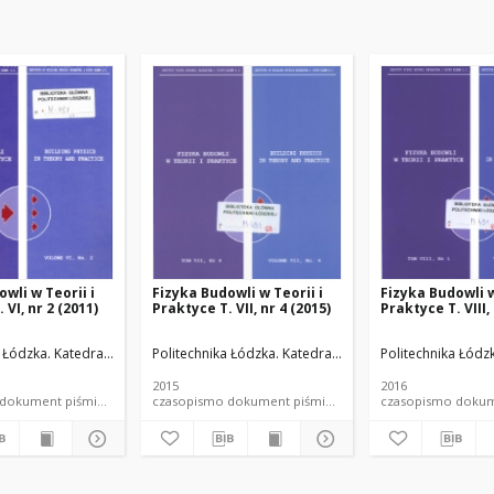
wli w Teorii i
Fizyka Budowli w Teorii i
Fizyka Budowli w
 VI, nr 2 (2011)
Praktyce T. VII, nr 4 (2015)
Praktyce T. VIII,
ateriałów Budowlanych.
a Łódzka. Katedra Fizyki Budowli i Materiałów Budowlanych.
Politechnika Łódzka. Katedra Fizyki Budowli i Materia
Politechnika Łódz
2015
2016
czasopismo dokument piśmienniczy
czasopismo dokument piśmienniczy
czasopis