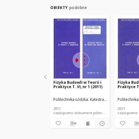
OBIEKTY
podobne
Fizyka Budowli w Teorii i
Fizyka Budo
Praktyce T. VI, nr 1 (2011)
Praktyce T.
Politechnika Łódzka. Katedra Fizyki Budowli i M
Politechnik
2011
2011
czasopismo dokument piśmienniczy