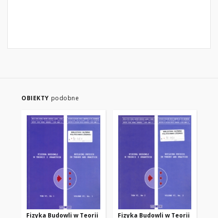
OBIEKTY
podobne
Fizyka Budowli w Teorii
Fizyka Budowli w Teorii
Fi