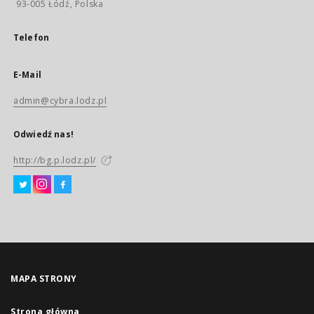
93-005 Łódź, Polska
Telefon
E-Mail
admin@cybra.lodz.pl
Odwiedź nas!
http://bg.p.lodz.pl/
MAPA STRONY
Strona główna