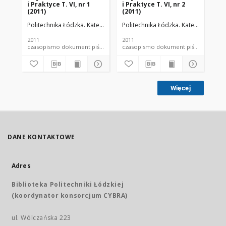
i Praktyce T. VI, nr 1
i Praktyce T. VI, nr 2
i P
(2011)
(2011)
(20
Politechnika Łódzka. Katedra Fizyki Budowli i Materiałów Budowlanych
Politechnika Łódzka. Katedra Fizyki
Pol
2011
2011
201
czasopismo dokument piśmienniczy
czasopismo dokument piśmienniczy
Więcej
DANE KONTAKTOWE
Adres
Biblioteka Politechniki Łódzkiej
(koordynator konsorcjum CYBRA)
ul. Wólczańska 223