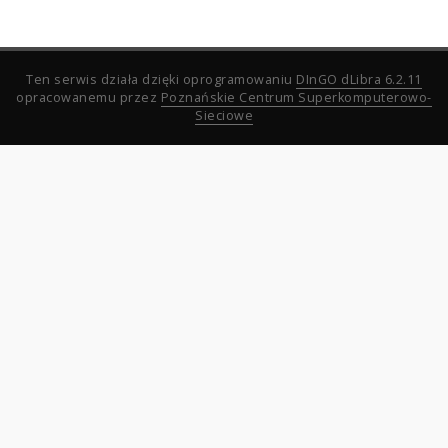
Ten serwis działa dzięki oprogramowaniu
DInGO dLibra 6.2.11
opracowanemu przez
Poznańskie Centrum Superkomputerowo-
Sieciowe