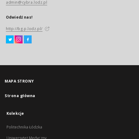
admin@cybra.lodz.pl
Odwiedź nas!
http://bg.p.lodz.pl/
MAPA STRONY
Strona główna
Kolekcje
Politechnika Łódzka
Uniwersytet Medyczny