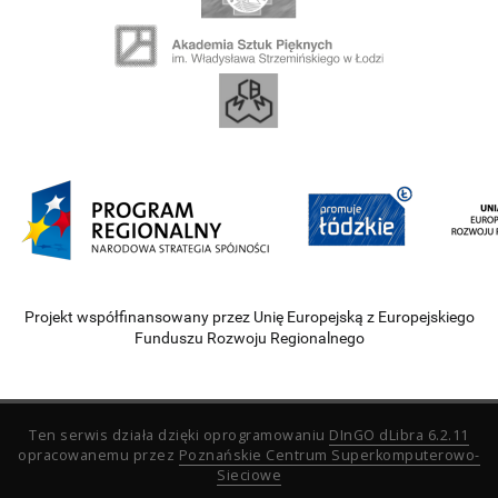
Projekt współfinansowany przez Unię Europejską z Europejskiego
Funduszu Rozwoju Regionalnego
Ten serwis działa dzięki oprogramowaniu
DInGO dLibra 6.2.11
opracowanemu przez
Poznańskie Centrum Superkomputerowo-
Sieciowe