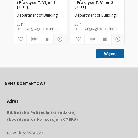
i Praktyce T. VI, nr 1
i Praktyce T. VI, nr 2
i P
(2011)
(2011)
(20
Department of Building Physicsand Building Materials
Department of Building Physicsand B
Dep
2011
2011
201
serial language document
serial language document
Więcej
DANE KONTAKTOWE
Adres
Biblioteka Politechniki Łódzkiej
(koordynator konsorcjum CYBRA)
ul. Wólczańska 223