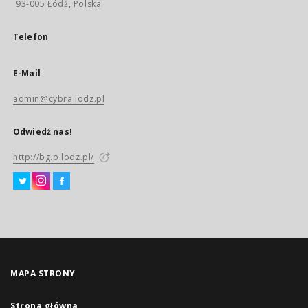
93-005 Łódź, Polska
Telefon
E-Mail
admin@cybra.lodz.pl
Odwiedź nas!
http://bg.p.lodz.pl/
MAPA STRONY
Strona główna