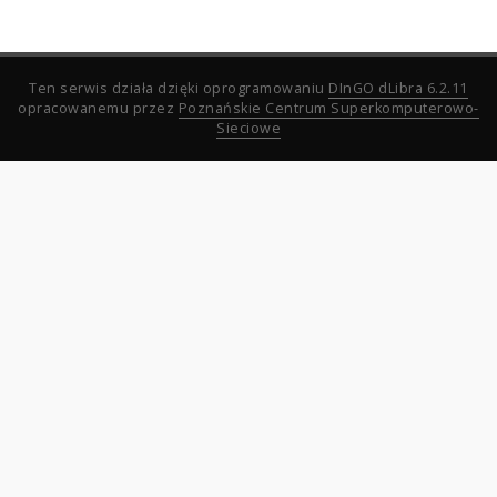
Ten serwis działa dzięki oprogramowaniu
DInGO dLibra 6.2.11
opracowanemu przez
Poznańskie Centrum Superkomputerowo-
Sieciowe