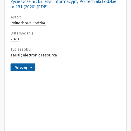
Życie Uczelni : biuletyn informacyjny Politechniki Łódzkiej
nr 151 (2020) [PDF]
Autor:
Politechnika Łódzka.
Data wydania:
2020
Typ zasobu:
serial
;
electronic resource
Więcej