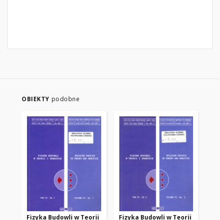
OBIEKTY
podobne
Fizyka Budowli w Teorii
Fizyka Budowli w Teorii
Fi