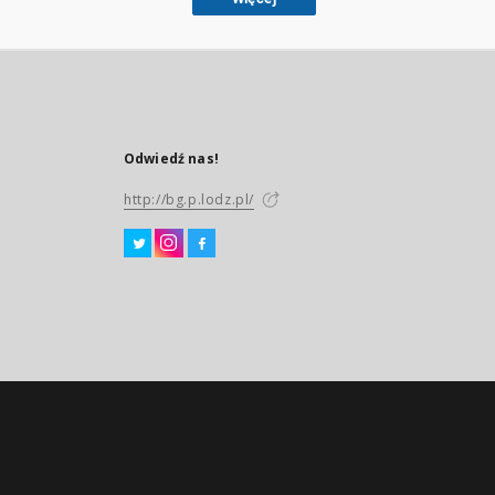
Odwiedź nas!
http://bg.p.lodz.pl/