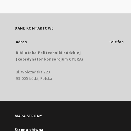
DANE KONTAKTOWE
Adres
Telefon
Biblioteka Politechniki Łódzkiej
(koordynator konsorcjum CYBRA)
ul. Wólczańska 223
93-005 Łódź, Polska
MAPA STRONY
Strona główna