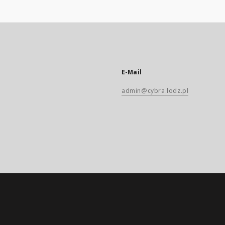
E-Mail
admin@cybra.lodz.pl