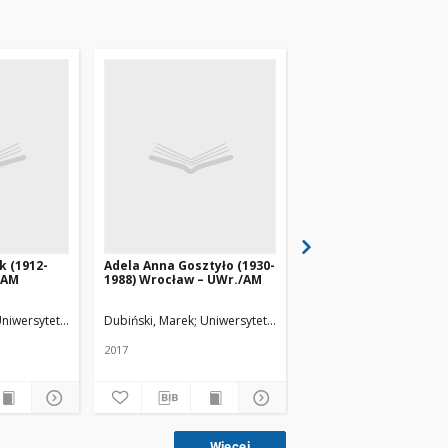
k (1912-
Adela Anna Gosztyło (1930-
Stanisław Wierzbicki
 AM
1988) Wrocław – UWr./AM
(1937-1999) Wrocław 
UWr/AM
niwersytet Medyczny w Łodzi
Dubiński, Marek
Uniwersytet Medyczny w Łodzi
Dubiński, Marek
Uniwer
2017
2017
Więcej