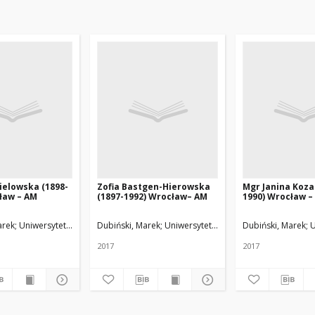
ielowska (1898-
Zofia Bastgen-Hierowska
Mgr Janina Koza
ław – AM
(1897-1992) Wrocław– AM
1990) Wrocław –
arek
Uniwersytet Medyczny w Łodzi
Dubiński, Marek
Uniwersytet Medyczny w Łodzi
Dubiński, Marek
U
2017
2017