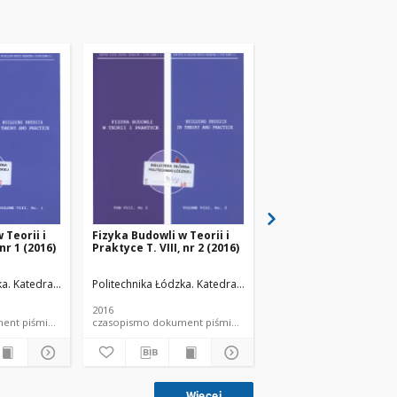
 Teorii i
Fizyka Budowli w Teorii i
Fizyka Budowli w Teori
 nr 1 (2016)
Praktyce T. VIII, nr 2 (2016)
Praktyce T. VIII, nr 3 
łów Budowlanych.
ka. Katedra Fizyki Budowli i Materiałów Budowlanych.
Politechnika Łódzka. Katedra Fizyki Budowli i Materiałów Bu
Politechnika Łódzka. Ka
2016
2016
mo dokument piśmienniczy
czasopismo dokument piśmienniczy
czasopismo dokum
Więcej