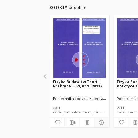
OBIEKTY
podobne
Fizyka Budowli w Teorii i
Fizyka Budo
Praktyce T. VI, nr 1 (2011)
Praktyce T.
Politechnika Łódzka. Katedra Fizyki Budowli i M
Politechnik
2011
2011
czasopismo dokument piśmienniczy