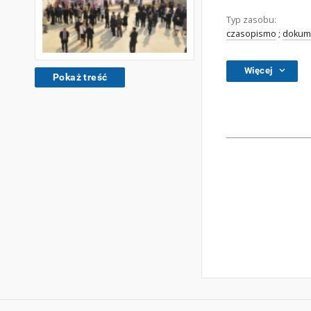
Typ zasobu:
czasopismo
;
dokume
Więcej
Pokaż treść