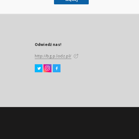
Odwiedź nas!
http://bg.p.lodz.pl/