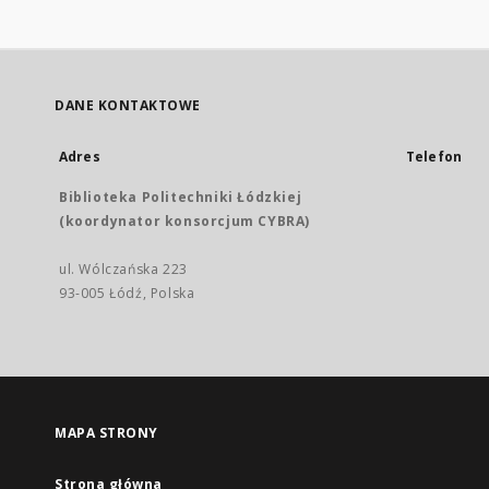
DANE KONTAKTOWE
Adres
Telefon
Biblioteka Politechniki Łódzkiej
(koordynator konsorcjum CYBRA)
ul. Wólczańska 223
93-005 Łódź, Polska
MAPA STRONY
Strona główna