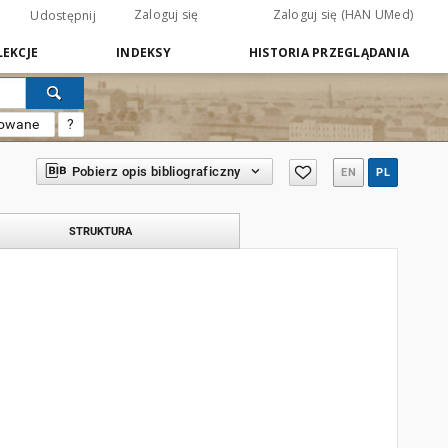
Zaloguj się
Zaloguj się (HAN UMed)
Udostępnij
EKCJE
INDEKSY
HISTORIA PRZEGLĄDANIA
sowane
?
Pobierz opis bibliograficzny
EN
PL
STRUKTURA