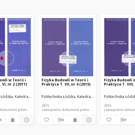
wli w Teorii i
Fizyka Budowli w Teorii i
Fizyka Budowli w
 VI, nr 2 (2011)
Praktyce T. VII, nr 4 (2015)
Praktyce T. VIII,
ateriałów Budowlanych.
a Łódzka. Katedra Fizyki Budowli i Materiałów Budowlanych.
Politechnika Łódzka. Katedra Fizyki Budowli i Materia
Politechnika Łódz
2015
2016
czasopismo dokument piśmienniczy
czasopismo dokument piśmienniczy
czasopis