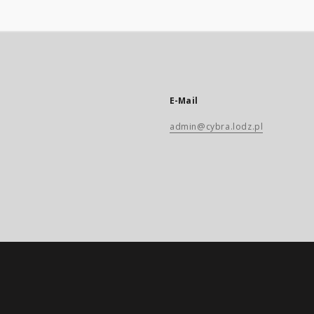
E-Mail
admin@cybra.lodz.pl