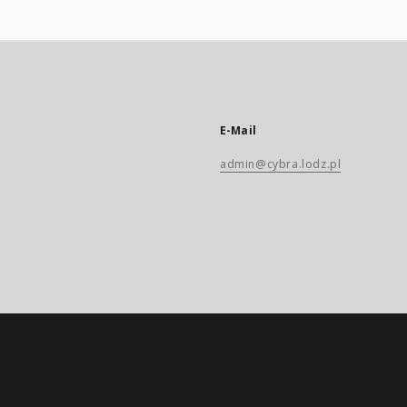
E-Mail
admin@cybra.lodz.pl