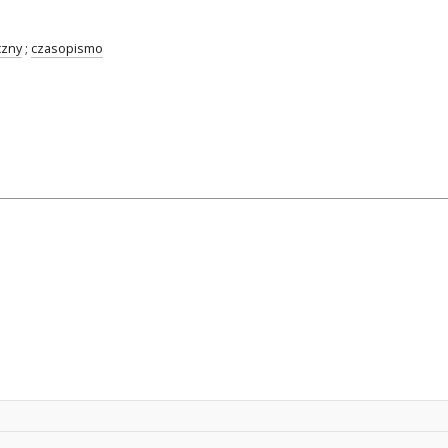
czny
;
czasopismo