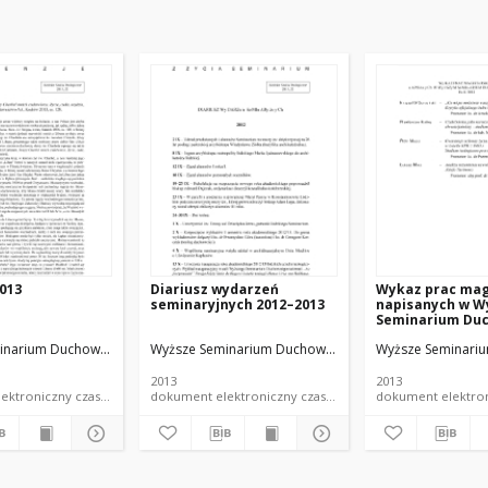
013
Diariusz wydarzeń
Wykaz prac mag
seminaryjnych 2012–2013
napisanych w W
Seminarium Du
Łodzi. Rok 2013
inarium Duchowne w Łodzi
Wyższe Seminarium Duchowne w Łodzi
Wyższe Seminari
2013
2013
dokument elektroniczny czasopismo
dokument elektroniczny czasopismo