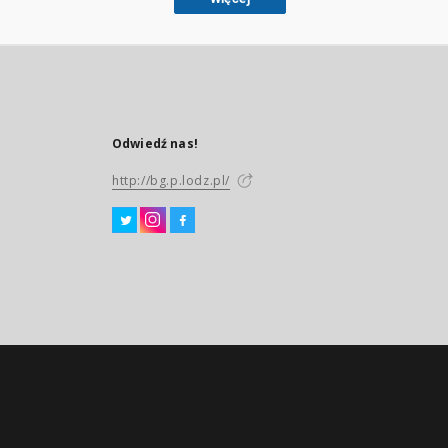
Odwiedź nas!
http://bg.p.lodz.pl/