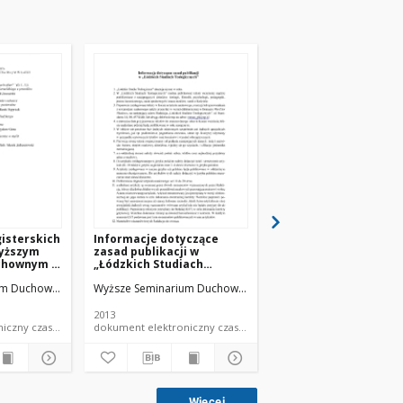
isterskich
Informacje dotyczące
Spis treści 2013
yższym
zasad publikacji w
chownym w
„Łódzkich Studiach
Teologicznych"
um Duchowne w Łodzi
Wyższe Seminarium Duchowne w Łodzi
Wyższe Seminarium Duc
2013
2013
dokument elektroniczny czasopismo
dokument elektroniczny czasopismo
Więcej