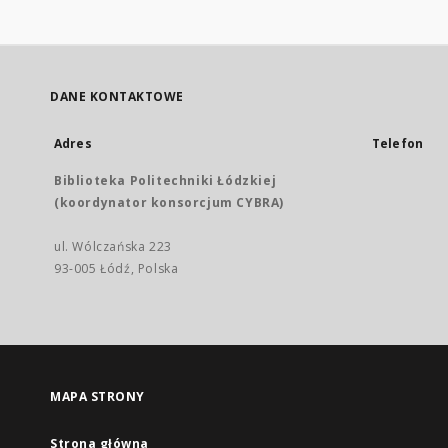
DANE KONTAKTOWE
Adres
Telefon
Biblioteka Politechniki Łódzkiej
(koordynator konsorcjum CYBRA)
ul. Wólczańska 223
93-005 Łódź, Polska
MAPA STRONY
Strona główna