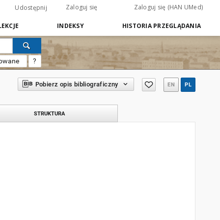
Zaloguj się
Zaloguj się (HAN UMed)
Udostępnij
EKCJE
INDEKSY
HISTORIA PRZEGLĄDANIA
sowane
?
Pobierz opis bibliograficzny
EN
PL
STRUKTURA