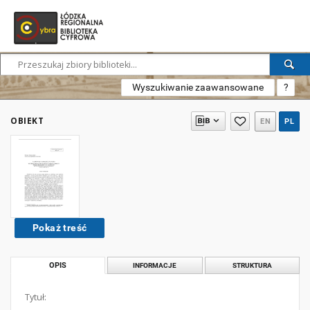
Wyszukiwanie zaawansowane
?
OBIEKT
EN
PL
Pokaż treść
OPIS
INFORMACJE
STRUKTURA
Tytuł: