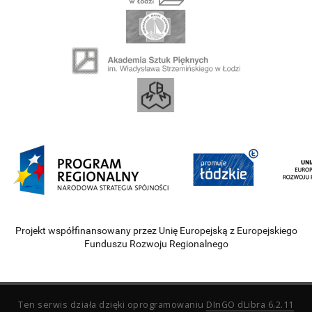
Projekt współfinansowany przez Unię Europejską z Europejskiego
Funduszu Rozwoju Regionalnego
Ten serwis działa dzięki oprogramowaniu
DInGO dLibra 6.2.11