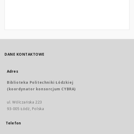
DANE KONTAKTOWE
Adres
Biblioteka Politechniki Łódzkiej
(koordynator konsorcjum CYBRA)
ul. Wólczańska 223
93-005 Łódź, Polska
Telefon