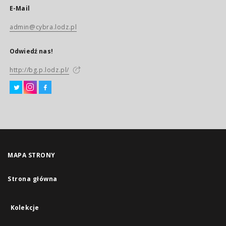
E-Mail
admin@cybra.lodz.pl
Odwiedź nas!
http://bg.p.lodz.pl/
MAPA STRONY
Strona główna
Kolekcje