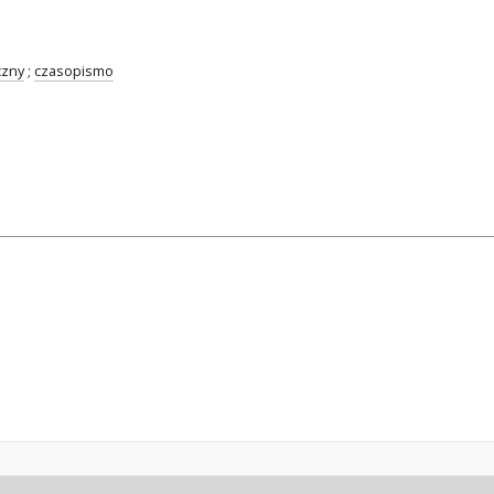
czny
;
czasopismo