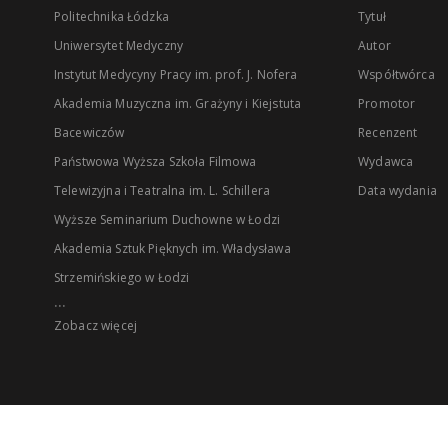
Politechnika Łódzka
Tytuł
Uniwersytet Medyczny
Autor
Instytut Medycyny Pracy im. prof. J. Nofera
Współtwórca
Akademia Muzyczna im. Grażyny i Kiejstuta
Promotor
Bacewiczów
Recenzent
Państwowa Wyższa Szkoła Filmowa
Wydawca
Telewizyjna i Teatralna im. L. Schillera
Data wydania
Wyższe Seminarium Duchowne w Łodzi
Akademia Sztuk Pięknych im. Władysława
Strzemińskiego w Łodzi
...
Zobacz więcej