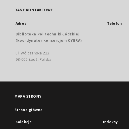
DANE KONTAKTOWE
Adres
Telefon
Biblioteka Politechniki Łódzkiej
(koordynator konsorcjum CYBRA)
ul. Wólczańska 223
93-005 Łódź, Polska
MAPA STRONY
Strona główna
Kolekcje
Indeksy