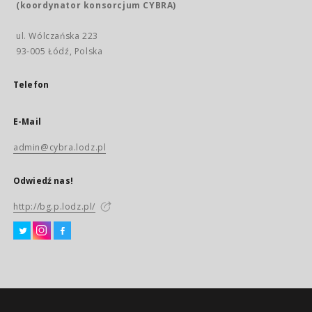
(koordynator konsorcjum CYBRA)
ul. Wólczańska 223
93-005 Łódź, Polska
Telefon
E-Mail
admin@cybra.lodz.pl
Odwiedź nas!
http://bg.p.lodz.pl/