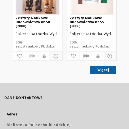
Zeszyty Naukowe.
Zeszyty Naukowe.
Ze
Budownictwo nr 58
Budownictwo nr 55
Bu
(2008)
(2006)
(19
Politechnika Łódzka. Wydział Budownictwa, Architektury i Inżynierii Ś
Politechnika Łódzka. Wydział Budowni
Pol
2008
2006
198
zeszyt naukowy PŁ dokument piśmienniczy
zeszyt naukowy PŁ dokument piś
Więcej
DANE KONTAKTOWE
Adres
Biblioteka Politechniki Łódzkiej