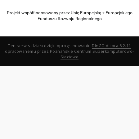
Projekt współfinansowany przez Unię Europejską z Europejskiego
Funduszu Rozwoju Regionalnego
Ten serwis działa dzięki oprogramowaniu
DInGO dLibra 6.2.11
opracowanemu przez
Poznańskie Centrum Superkomputerowo-
Sieciowe