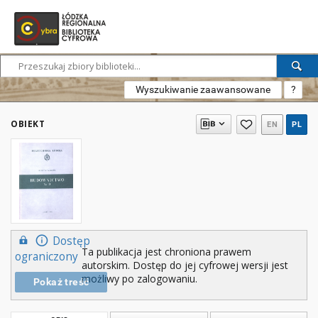
Wyszukiwanie zaawansowane
?
OBIEKT
EN
PL
Dostęp
Ta publikacja jest chroniona prawem
ograniczony
autorskim. Dostęp do jej cyfrowej wersji jest
możliwy po zalogowaniu.
Pokaż treść