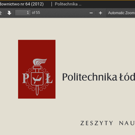
ownictwo nr 64 (2012)
Politechnika Łódzka. Wydział Budownictwa, Architektury i Inżynierii Środowiska.