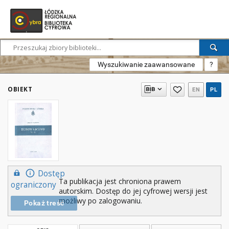
Wyszukiwanie zaawansowane
?
OBIEKT
EN
PL
Dostęp
Ta publikacja jest chroniona prawem
ograniczony
autorskim. Dostęp do jej cyfrowej wersji jest
możliwy po zalogowaniu.
Pokaż treść