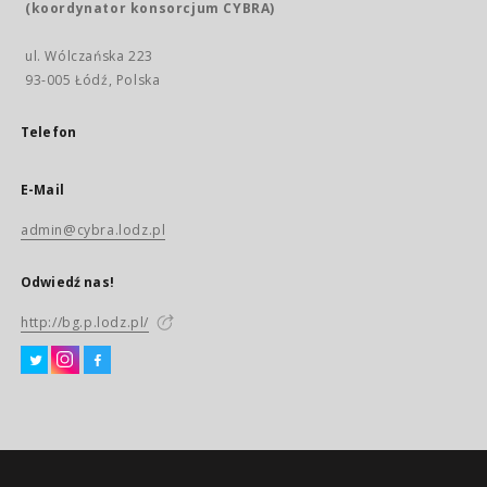
(koordynator konsorcjum CYBRA)
ul. Wólczańska 223
93-005 Łódź, Polska
Telefon
E-Mail
admin@cybra.lodz.pl
Odwiedź nas!
http://bg.p.lodz.pl/