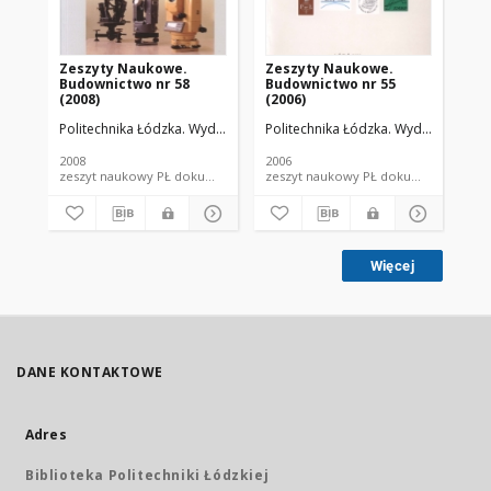
Zeszyty Naukowe.
Zeszyty Naukowe.
Ze
Budownictwo nr 58
Budownictwo nr 55
Bu
(2008)
(2006)
(19
Politechnika Łódzka. Wydział Budownictwa, Architektury i Inżynierii Ś
Politechnika Łódzka. Wydział Budowni
Pol
2008
2006
198
zeszyt naukowy PŁ dokument piśmienniczy
zeszyt naukowy PŁ dokument piś
Więcej
DANE KONTAKTOWE
Adres
Biblioteka Politechniki Łódzkiej