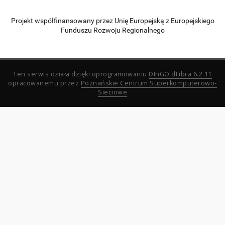
Projekt współfinansowany przez Unię Europejską z Europejskiego
Funduszu Rozwoju Regionalnego
Ten serwis działa dzięki oprogramowaniu
DInGO dLibra 6.2.11
opracowanemu przez
Poznańskie Centrum Superkomputerowo-
Sieciowe