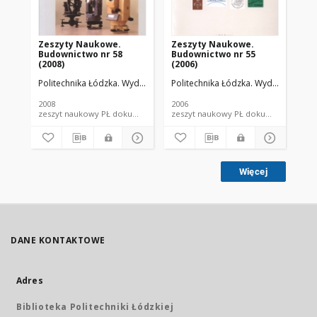
Zeszyty Naukowe.
Zeszyty Naukowe.
Ze
Budownictwo nr 58
Budownictwo nr 55
Bu
(2008)
(2006)
(19
Politechnika Łódzka. Wydział Budownictwa, Architektury i Inżynierii Ś
Politechnika Łódzka. Wydział Budowni
Pol
2008
2006
198
zeszyt naukowy PŁ dokument piśmienniczy
zeszyt naukowy PŁ dokument piś
Więcej
DANE KONTAKTOWE
Adres
Biblioteka Politechniki Łódzkiej