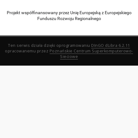
Projekt współfinansowany przez Unię Europejską z Europejskiego
Funduszu Rozwoju Regionalnego
Ten serwis działa dzięki oprogramowaniu
DInGO dLibra 6.2.11
opracowanemu przez
Poznańskie Centrum Superkomputerowo-
Sieciowe