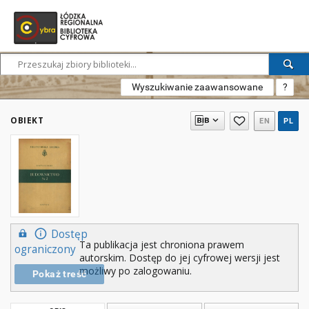
Wyszukiwanie zaawansowane
?
OBIEKT
EN
PL
Dostęp
Ta publikacja jest chroniona prawem
ograniczony
autorskim. Dostęp do jej cyfrowej wersji jest
możliwy po zalogowaniu.
Pokaż treść