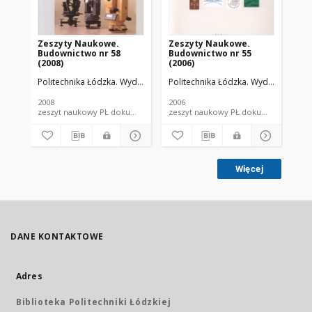
Zeszyty Naukowe.
Zeszyty Naukowe.
Ze
Budownictwo nr 58
Budownictwo nr 55
Bu
(2008)
(2006)
(19
Politechnika Łódzka. Wydział Budownictwa, Architektury i Inżynierii Ś
Politechnika Łódzka. Wydział Budowni
Pol
2008
2006
198
zeszyt naukowy PŁ dokument piśmienniczy
zeszyt naukowy PŁ dokument piś
Więcej
DANE KONTAKTOWE
Adres
Biblioteka Politechniki Łódzkiej