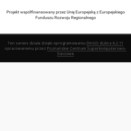
Projekt współfinansowany przez Unię Europejską z Europejskiego
Funduszu Rozwoju Regionalnego
Ten serwis działa dzięki oprogramowaniu
DInGO dLibra 6.2.11
opracowanemu przez
Poznańskie Centrum Superkomputerowo-
Sieciowe