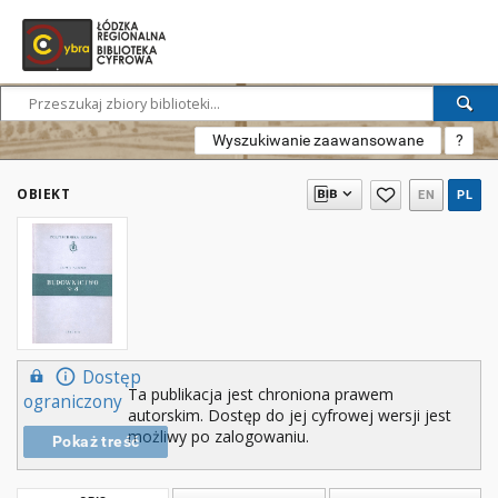
Wyszukiwanie zaawansowane
?
OBIEKT
EN
PL
Dostęp
Ta publikacja jest chroniona prawem
ograniczony
autorskim. Dostęp do jej cyfrowej wersji jest
możliwy po zalogowaniu.
Pokaż treść