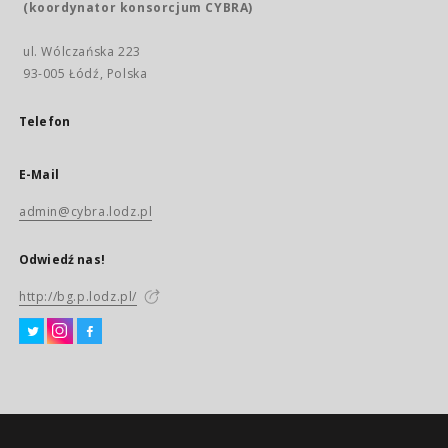
(koordynator konsorcjum CYBRA)
ul. Wólczańska 223
93-005 Łódź, Polska
Telefon
E-Mail
admin@cybra.lodz.pl
Odwiedź nas!
http://bg.p.lodz.pl/