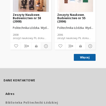
Zeszyty Naukowe.
Zeszyty Naukowe.
Ze
Budownictwo nr 58
Budownictwo nr 55
Bu
(2008)
(2006)
(19
Politechnika Łódzka. Wydział Budownictwa, Architektury i Inżynierii Ś
Politechnika Łódzka. Wydział Budowni
Pol
2008
2006
198
zeszyt naukowy PŁ dokument piśmienniczy
zeszyt naukowy PŁ dokument piś
Więcej
DANE KONTAKTOWE
Adres
Biblioteka Politechniki Łódzkiej