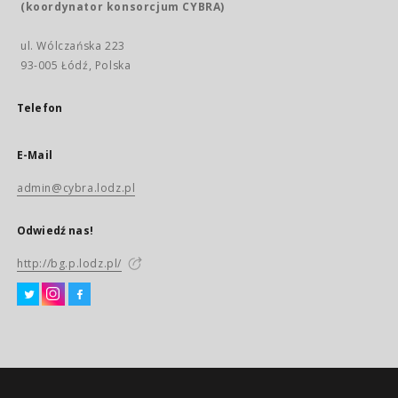
(koordynator konsorcjum CYBRA)
ul. Wólczańska 223
93-005 Łódź, Polska
Telefon
E-Mail
admin@cybra.lodz.pl
Odwiedź nas!
http://bg.p.lodz.pl/