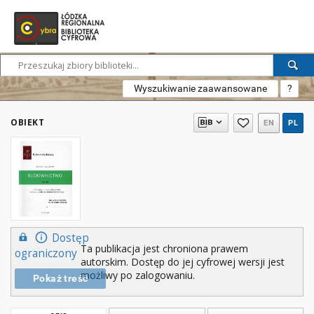
Wyszukiwanie zaawansowane
?
OBIEKT
EN
PL
Dostęp
Ta publikacja jest chroniona prawem
ograniczony
autorskim. Dostęp do jej cyfrowej wersji jest
możliwy po zalogowaniu.
Pokaż treść