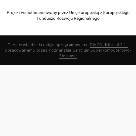
Projekt współfinansowany przez Unię Europejską z Europejskiego
Funduszu Rozwoju Regionalnego
Ten serwis działa dzięki oprogramowaniu
DInGO dLibra 6.2.11
opracowanemu przez
Poznańskie Centrum Superkomputerowo-
Sieciowe