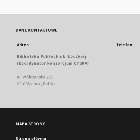
DANE KONTAKTOWE
Adres
Telefon
Biblioteka Politechniki Łódzkiej
(koordynator konsorcjum CYBRA)
ul. Wólczańska 223
93-005 Łódź, Polska
MAPA STRONY
Strona główna