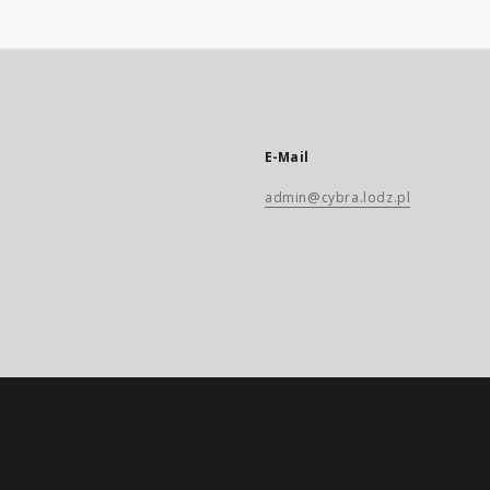
E-Mail
admin@cybra.lodz.pl