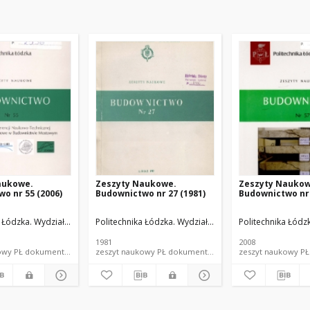
aukowe.
Zeszyty Naukowe.
Zeszyty Naukow
o nr 55 (2006)
Budownictwo nr 27 (1981)
Budownictwo nr 
ektury i Inżynierii Środowiska.
 Łódzka. Wydział Budownictwa, Architektury i Inżynierii Środowiska.
Politechnika Łódzka. Wydział Budownictwa, Architektury
Przewłocki, Stefan (1933- ). Red.
Politechnika Łódzk
Przewłocki,
1981
2008
zeszyt naukowy PŁ dokument piśmienniczy
zeszyt naukowy PŁ dokument piśmienniczy