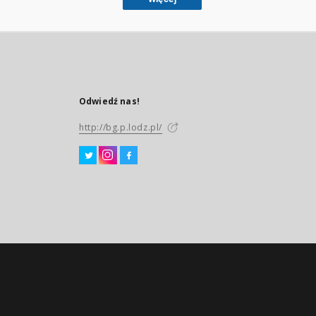
Odwiedź nas!
http://bg.p.lodz.pl/