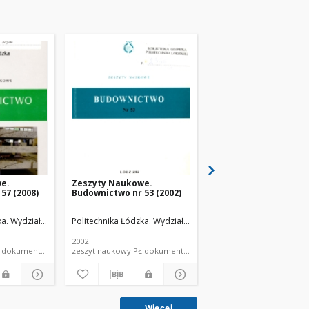
e.
Zeszyty Naukowe.
Zeszyty Naukowe.
57 (2008)
Budownictwo nr 53 (2002)
Budownictwo nr 64 (2
 i Inżynierii Środowiska.
a. Wydział Budownictwa, Architektury i Inżynierii Środowiska.
 Stefan (1933- ). Red.
Politechnika Łódzka. Wydział Budownictwa, Architektury i Inż
Przewłocki, Stefan (1933- ). Red.
Politechnika Łódzka. Wyd
Przewłocki, Stefan
2002
1967-.
zeszyt naukowy PŁ dokument piśmienniczy
zeszyt naukowy PŁ dokument piśmienniczy
zeszyt na
Więcej