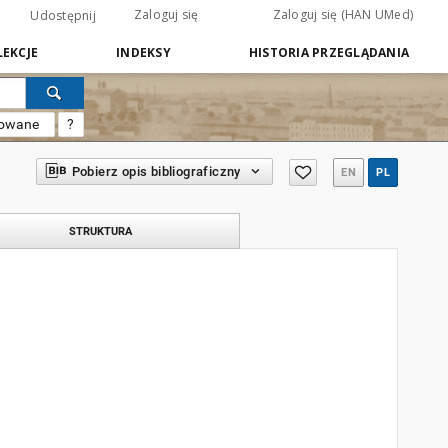
Zaloguj się
Zaloguj się (HAN UMed)
Udostępnij
EKCJE
INDEKSY
HISTORIA PRZEGLĄDANIA
sowane
?
Pobierz opis bibliograficzny
EN
PL
STRUKTURA