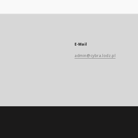
E-Mail
admin@cybra.lodz.pl