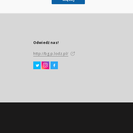
Odwiedź nas!
http://bg.p.lodz.pl/