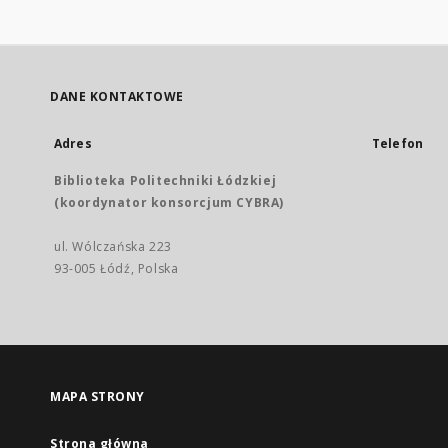
DANE KONTAKTOWE
Adres
Telefon
Biblioteka Politechniki Łódzkiej
(koordynator konsorcjum CYBRA)
ul. Wólczańska 223
93-005 Łódź, Polska
MAPA STRONY
Strona główna