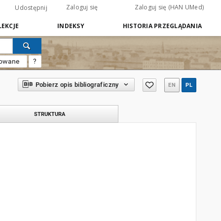
Zaloguj się
Zaloguj się (HAN UMed)
Udostępnij
EKCJE
INDEKSY
HISTORIA PRZEGLĄDANIA
sowane
?
Pobierz opis bibliograficzny
EN
PL
STRUKTURA