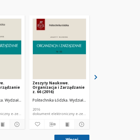
e.
Zeszyty Naukowe.
Zeszyty Naukowe.
arządzanie
Organizacja i Zarządzanie
Organizacja i Zarząd
z. 66 (2016)
z. 65 (2016)
.
a. Wydział Organizacji i Zarządzania.
Politechnika Łódzka. Wydział Organizacji i Zarządzania.
Politechnika Łódzka. Wyd
2016
2016
dokument elektroniczny e-zeszyt naukowy PŁ
dokument elektroniczny e-zeszyt naukowy PŁ
Więcej