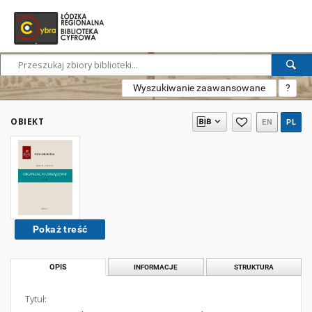
Wyszukiwanie zaawansowane
?
OBIEKT
EN
PL
Pokaż treść
OPIS
INFORMACJE
STRUKTURA
Tytuł: