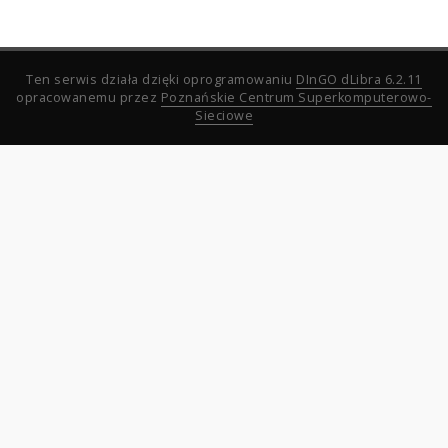
Ten serwis działa dzięki oprogramowaniu
DInGO dLibra 6.2.11
opracowanemu przez
Poznańskie Centrum Superkomputerowo-
Sieciowe