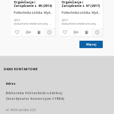
Organizacja i
Organizacja i
Or
Zarządzanie z. 49 (2013)
Zarządzanie z. 67 (2017)
Zar
Politechnika Łódzka. Wydział Organizacji i Zarządzania.
Politechnika Łódzka. Wydział Organiz
Pol
2013
2017
201
dokument elektroniczny e-zeszyt naukowy PŁ
dokument elektroniczny e-
Więcej
DANE KONTAKTOWE
Adres
Biblioteka Politechniki Łódzkiej
(koordynator konsorcjum CYBRA)
ul. Wólczańska 223