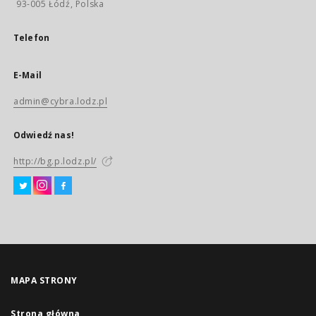
93-005 Łódź, Polska
Telefon
E-Mail
admin@cybra.lodz.pl
Odwiedź nas!
http://bg.p.lodz.pl/
MAPA STRONY
Strona główna