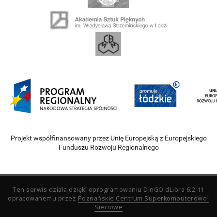
Projekt współfinansowany przez Unię Europejską z Europejskiego
Funduszu Rozwoju Regionalnego
Ten serwis działa dzięki oprogramowaniu
DInGO dLibra 6.2.11
opracowanemu przez
Poznańskie Centrum Superkomputerowo-
Sieciowe