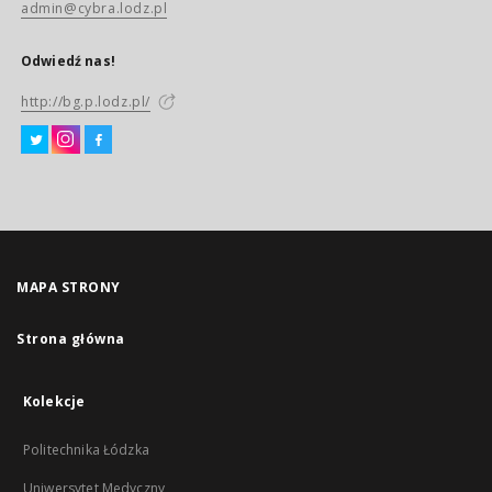
admin@cybra.lodz.pl
Odwiedź nas!
http://bg.p.lodz.pl/
MAPA STRONY
Strona główna
Kolekcje
Politechnika Łódzka
Uniwersytet Medyczny