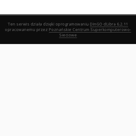
Ten serwis działa dzięki oprogramowaniu
DInGO dLibra 6.2.11
opracowanemu przez
Poznańskie Centrum Superkomputerowo-
Sieciowe