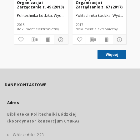
Organizacja i
Organizacja i
Or
Zarządzanie z. 49 (2013)
Zarządzanie z. 67 (2017)
Zar
Politechnika Łódzka. Wydział Organizacji i Zarządzania.
Politechnika Łódzka. Wydział Organiz
Pol
2013
2017
201
dokument elektroniczny e-zeszyt naukowy PŁ
dokument elektroniczny e-
Więcej
DANE KONTAKTOWE
Adres
Biblioteka Politechniki Łódzkiej
(koordynator konsorcjum CYBRA)
ul. Wólczańska 223