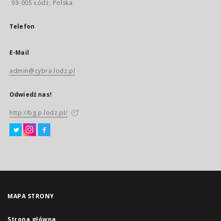
93-005 Łódź, Polska
Telefon
E-Mail
admin@cybra.lodz.pl
Odwiedź nas!
http://bg.p.lodz.pl/
MAPA STRONY
Strona główna