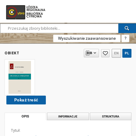
Wyszukiwanie zaawansowane
?
OBIEKT
EN
PL
Pokaż treść
OPIS
INFORMACJE
STRUKTURA
Tytuł: