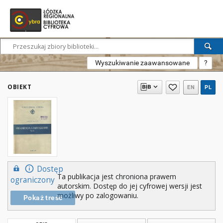
Wyszukiwanie zaawansowane
?
OBIEKT
EN
PL
Dostęp
Ta publikacja jest chroniona prawem
ograniczony
autorskim. Dostęp do jej cyfrowej wersji jest
możliwy po zalogowaniu.
Pokaż treść