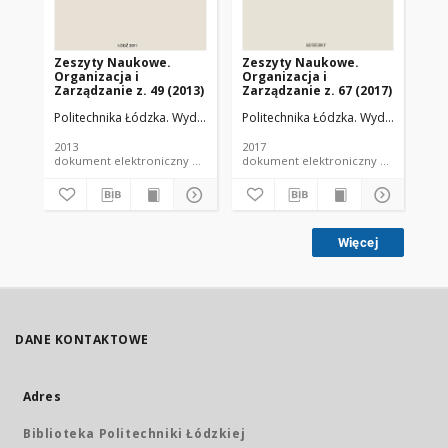
Zeszyty Naukowe.
Zeszyty Naukowe.
Ze
Organizacja i
Organizacja i
Or
Zarządzanie z. 49 (2013)
Zarządzanie z. 67 (2017)
Zar
Politechnika Łódzka. Wydział Organizacji i Zarządzania.
Politechnika Łódzka. Wydział Organiz
Pol
2013
2017
201
dokument elektroniczny e-zeszyt naukowy PŁ
dokument elektroniczny e-
Więcej
DANE KONTAKTOWE
Adres
Biblioteka Politechniki Łódzkiej