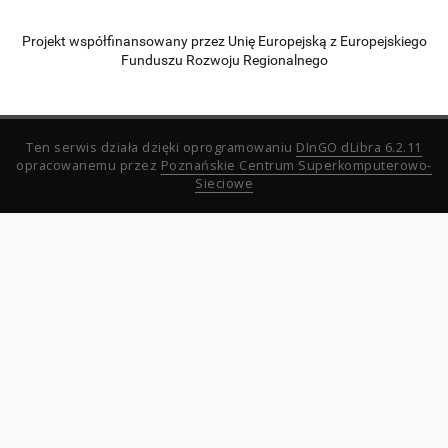
Projekt współfinansowany przez Unię Europejską z Europejskiego
Funduszu Rozwoju Regionalnego
Ten serwis działa dzięki oprogramowaniu
DInGO dLibra 6.2.11
opracowanemu przez
Poznańskie Centrum Superkomputerowo-
Sieciowe