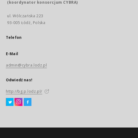
(koordynator konsorcjum CYBRA)
ul. Wólczańska 223
93-005 Łódź, Polska
Telefon
E-Mail
admin@cybra.lodz.pl
Odwiedź nas!
http://bg.p.lodz.pl/