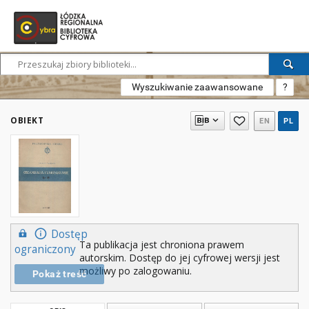
Wyszukiwanie zaawansowane
?
OBIEKT
EN
PL
Dostęp
Ta publikacja jest chroniona prawem
ograniczony
autorskim. Dostęp do jej cyfrowej wersji jest
możliwy po zalogowaniu.
Pokaż treść