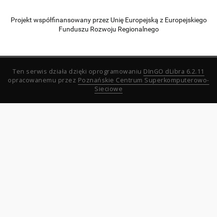
Projekt współfinansowany przez Unię Europejską z Europejskiego
Funduszu Rozwoju Regionalnego
Ten serwis działa dzięki oprogramowaniu
DInGO dLibra 6.2.11
opracowanemu przez
Poznańskie Centrum Superkomputerowo-
Sieciowe