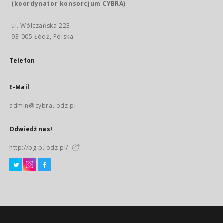
(koordynator konsorcjum CYBRA)
ul. Wólczańska 223
93-005 Łódź, Polska
Telefon
E-Mail
admin@cybra.lodz.pl
Odwiedź nas!
http://bg.p.lodz.pl/