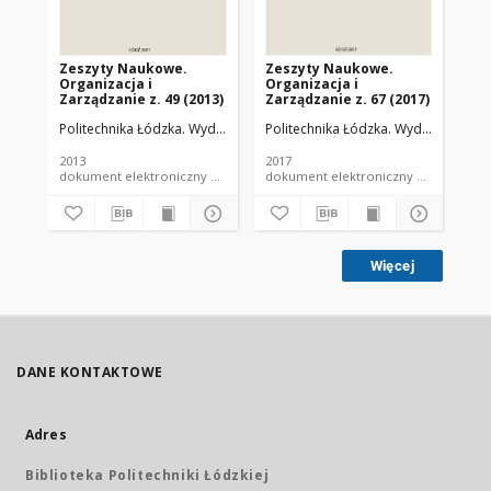
Zeszyty Naukowe.
Zeszyty Naukowe.
Ze
Organizacja i
Organizacja i
Or
Zarządzanie z. 49 (2013)
Zarządzanie z. 67 (2017)
Zar
Politechnika Łódzka. Wydział Organizacji i Zarządzania.
Politechnika Łódzka. Wydział Organiz
Pol
2013
2017
201
dokument elektroniczny e-zeszyt naukowy PŁ
dokument elektroniczny e-
Więcej
DANE KONTAKTOWE
Adres
Biblioteka Politechniki Łódzkiej