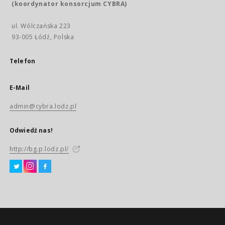
(koordynator konsorcjum CYBRA)
ul. Wólczańska 223
93-005 Łódź, Polska
Telefon
E-Mail
admin@cybra.lodz.pl
Odwiedź nas!
http://bg.p.lodz.pl/