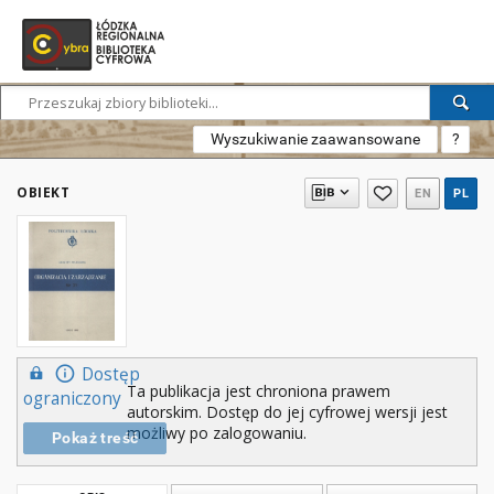
Wyszukiwanie zaawansowane
?
OBIEKT
EN
PL
Dostęp
Ta publikacja jest chroniona prawem
ograniczony
autorskim. Dostęp do jej cyfrowej wersji jest
możliwy po zalogowaniu.
Pokaż treść