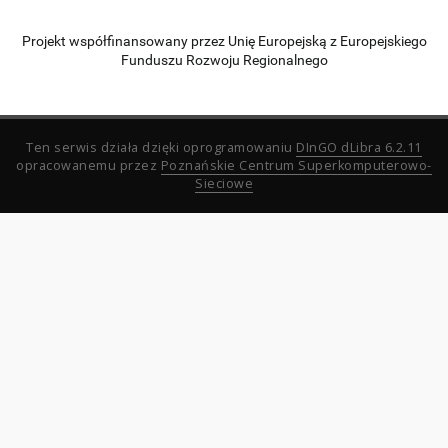
Projekt współfinansowany przez Unię Europejską z Europejskiego
Funduszu Rozwoju Regionalnego
Ten serwis działa dzięki oprogramowaniu
DInGO dLibra 6.2.11
opracowanemu przez
Poznańskie Centrum Superkomputerowo-
Sieciowe