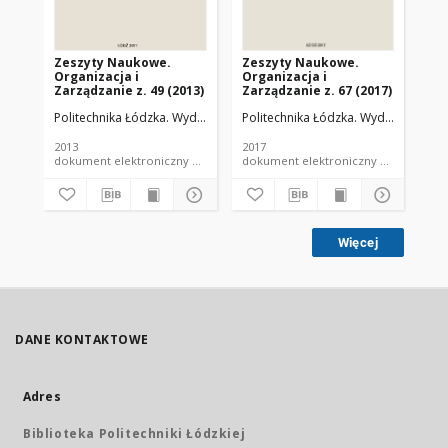
Zeszyty Naukowe.
Zeszyty Naukowe.
Ze
Organizacja i
Organizacja i
Or
Zarządzanie z. 49 (2013)
Zarządzanie z. 67 (2017)
Zar
Politechnika Łódzka. Wydział Organizacji i Zarządzania.
Politechnika Łódzka. Wydział Organiz
Pol
2013
2017
201
dokument elektroniczny e-zeszyt naukowy PŁ
dokument elektroniczny e-
Więcej
DANE KONTAKTOWE
Adres
Biblioteka Politechniki Łódzkiej