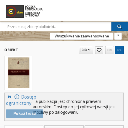
Wyszukiwanie zaawansowane
?
OBIEKT
EN
PL
Dostęp
Ta publikacja jest chroniona prawem
ograniczony
autorskim. Dostęp do jej cyfrowej wersji jest
możliwy po zalogowaniu.
Pokaż treść