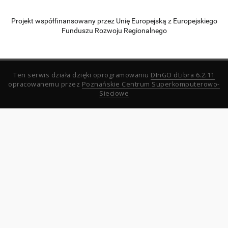
Projekt współfinansowany przez Unię Europejską z Europejskiego
Funduszu Rozwoju Regionalnego
Ten serwis działa dzięki oprogramowaniu
DInGO dLibra 6.2.11
opracowanemu przez
Poznańskie Centrum Superkomputerowo-
Sieciowe