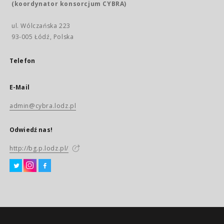
(koordynator konsorcjum CYBRA)
ul. Wólczańska 223
93-005 Łódź, Polska
Telefon
E-Mail
admin@cybra.lodz.pl
Odwiedź nas!
http://bg.p.lodz.pl/