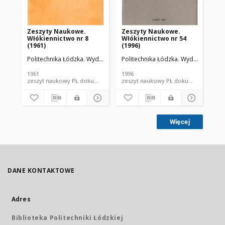
Zeszyty Naukowe.
Zeszyty Naukowe.
Ze
Włókiennictwo nr 8
Włókiennictwo nr 54
Wł
(1961)
(1996)
(19
Politechnika Łódzka. Wydział Włókienniczy.
Politechnika Łódzka. Wydział Włókie
Pol
1961
1996
197
zeszyt naukowy PŁ dokument piśmienniczy
zeszyt naukowy PŁ dokument piś
Więcej
DANE KONTAKTOWE
Adres
Biblioteka Politechniki Łódzkiej