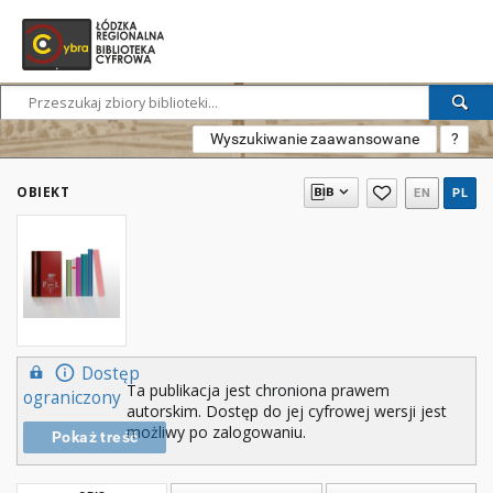
Wyszukiwanie zaawansowane
?
OBIEKT
EN
PL
Dostęp
Ta publikacja jest chroniona prawem
ograniczony
autorskim. Dostęp do jej cyfrowej wersji jest
możliwy po zalogowaniu.
Pokaż treść