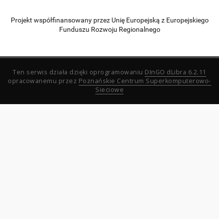
Projekt współfinansowany przez Unię Europejską z Europejskiego
Funduszu Rozwoju Regionalnego
Ten serwis działa dzięki oprogramowaniu
DInGO dLibra 6.2.11
opracowanemu przez
Poznańskie Centrum Superkomputerowo-
Sieciowe