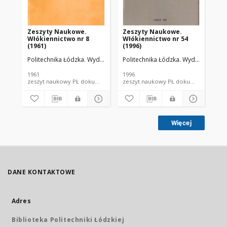
Zeszyty Naukowe.
Zeszyty Naukowe.
Ze
Włókiennictwo nr 8
Włókiennictwo nr 54
Wł
(1961)
(1996)
(19
Politechnika Łódzka. Wydział Włókienniczy.
Politechnika Łódzka. Wydział Włókie
Pol
1961
1996
197
zeszyt naukowy PŁ dokument piśmienniczy
zeszyt naukowy PŁ dokument piś
Więcej
DANE KONTAKTOWE
Adres
Biblioteka Politechniki Łódzkiej