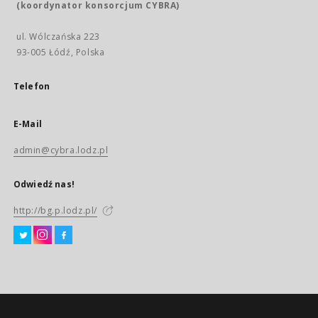
(koordynator konsorcjum CYBRA)
ul. Wólczańska 223
93-005 Łódź, Polska
Telefon
E-Mail
admin@cybra.lodz.pl
Odwiedź nas!
http://bg.p.lodz.pl/