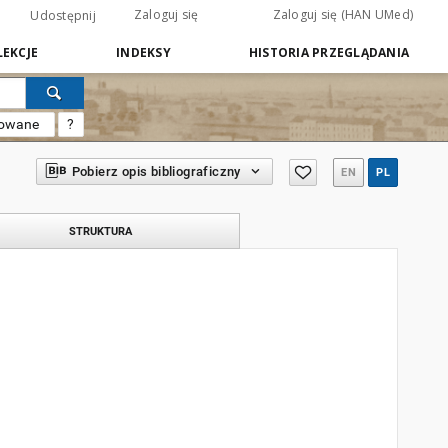
Zaloguj się
Zaloguj się (HAN UMed)
Udostępnij
EKCJE
INDEKSY
HISTORIA PRZEGLĄDANIA
sowane
?
Pobierz opis bibliograficzny
EN
PL
STRUKTURA