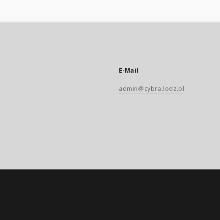
E-Mail
admin@cybra.lodz.pl