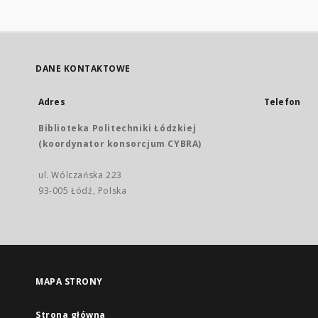
DANE KONTAKTOWE
Adres
Telefon
Biblioteka Politechniki Łódzkiej
(koordynator konsorcjum CYBRA)
ul. Wólczańska 223
93-005 Łódź, Polska
MAPA STRONY
Strona główna