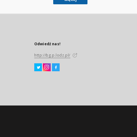
Odwiedź nas!
http://bg.p.lodz.pl/