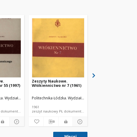
e.
Zeszyty Naukowe.
Zeszyty Naukowe.
r 55 (1997)
Włókiennictwo nr 7 (1961)
Włókiennictwo nr 6 (1
ka. Wydział Włókienniczy.
Politechnika Łódzka. Wydział Włókienniczy.
Politechnika Łódzka. Wy
1961
1960
zeszyt naukowy PŁ dokument piśmienniczy
zeszyt naukowy PŁ dokument piśmienniczy
zeszyt na
Więcej