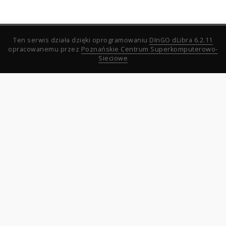
Ten serwis działa dzięki oprogramowaniu
DInGO dLibra 6.2.11
opracowanemu przez
Poznańskie Centrum Superkomputerowo-
Sieciowe