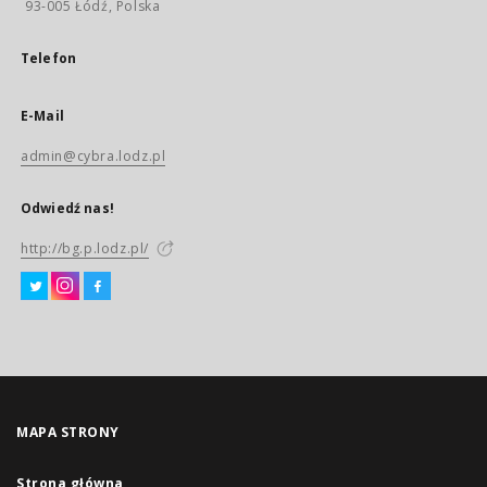
93-005 Łódź, Polska
Telefon
E-Mail
admin@cybra.lodz.pl
Odwiedź nas!
http://bg.p.lodz.pl/
MAPA STRONY
Strona główna