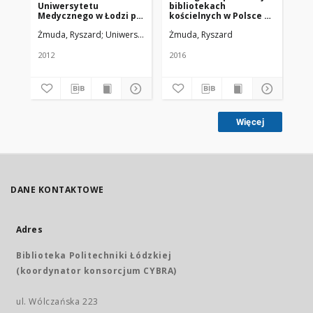
Uniwersytetu
bibliotekach
w 
Medycznego w Łodzi po
kościelnych w Polsce za
sł
termomodernizacji w
lata 1945-2015
pub
Żmuda, Ryszard
Uniwersytet Medyczny w Łodzi
Żmuda, Ryszard
Żm
2012 roku
2012
2016
201
Więcej
DANE KONTAKTOWE
Adres
Biblioteka Politechniki Łódzkiej
(koordynator konsorcjum CYBRA)
ul. Wólczańska 223