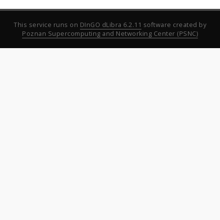
This service runs on
DInGO dLibra 6.2.11
software created by
Poznan Supercomputing and Networking Center (PSNC)