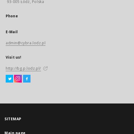
93-005 Łódź, Polska
Phone
E-Mail
admin@cybra.lodz.pl
Visit us!
http://bg.p.lodz.pl/
SITEMAP
Main page