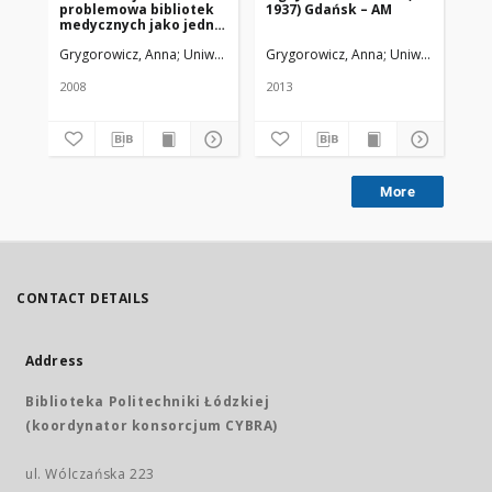
problemowa bibliotek
1937) Gdańsk – AM
Na
medycznych jako jedna
Mo
z form współpracy
Grygorowicz, Anna
Uniwersytet Medyczny w Łodzi
Grygorowicz, Anna
Uniwersytet Med
Gry
2008
2013
201
More
CONTACT DETAILS
Address
Biblioteka Politechniki Łódzkiej
(koordynator konsorcjum CYBRA)
ul. Wólczańska 223