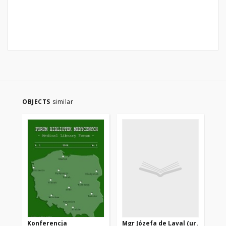
OBJECTS
similar
Konferencja
Mgr Józefa de Laval (ur.
Pol