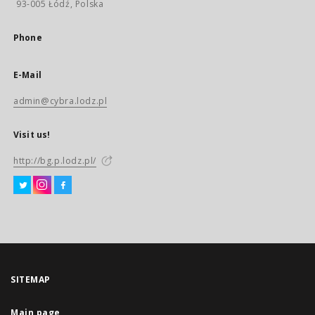
93-005 Łódź, Polska
Phone
E-Mail
admin@cybra.lodz.pl
Visit us!
http://bg.p.lodz.pl/
SITEMAP
Main page