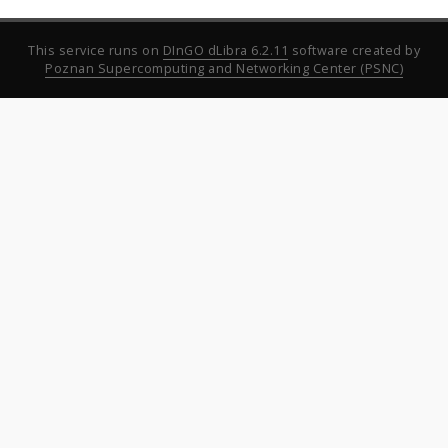
This service runs on
DInGO dLibra 6.2.11
software created by
Poznan Supercomputing and Networking Center (PSNC)