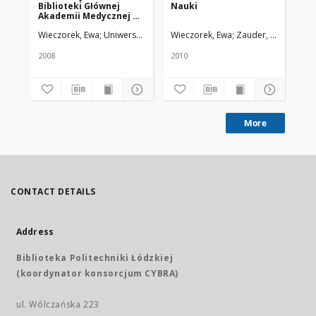
Biblioteki Głównej
Nauki
Akademii Medycznej w
Łodzi
Wieczorek, Ewa
Uniwersytet Medyczny w Łodzi
Wieczorek, Ewa; Zauder, Urszula
Żm
2008
2010
More
CONTACT DETAILS
Address
Biblioteka Politechniki Łódzkiej
(koordynator konsorcjum CYBRA)
ul. Wólczańska 223