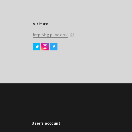
Visit us!
http://bg.p.lodz.pl/
User's account