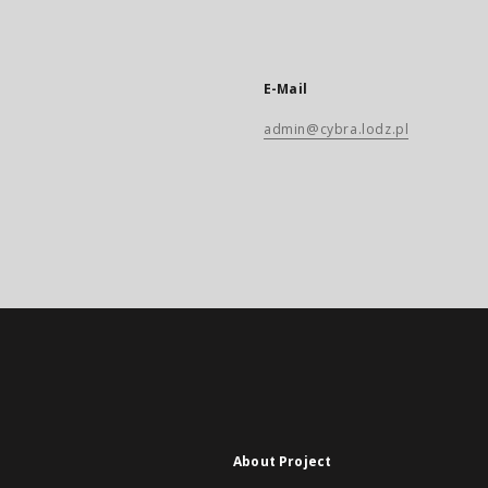
E-Mail
admin@cybra.lodz.pl
About Project