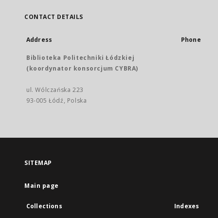
CONTACT DETAILS
Address
Phone
Biblioteka Politechniki Łódzkiej
(koordynator konsorcjum CYBRA)
ul. Wólczańska 223
93-005 Łódź, Polska
SITEMAP
Main page
Collections
Indexes