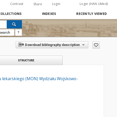
Contrast
Login
Login (HAN UMed)
Share
COLLECTIONS
INDEXES
RECENTLY VIEWED
search
?
Download bibliography description
STRUCTURE
nku lekarskiego (MON) Wydziału Wojskowo-