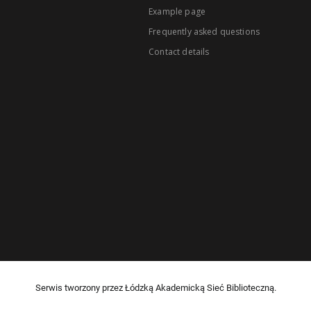
Example page
Frequently asked questions
Contact details
Serwis tworzony przez Łódzką Akademicką Sieć Biblioteczną.