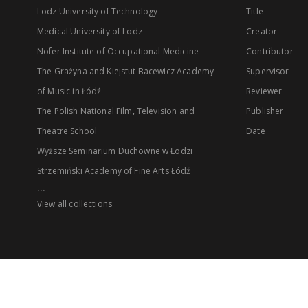
Lodz University of Technology
Title
Medical University of Lodz
Creator
Nofer Institute of Occupational Medicine
Contributor
The Grażyna and Kiejstut Bacewicz Academy
Supervisor
of Music in Łódź
Reviewer
The Polish National Film, Television and
Publisher
Theatre School
Date
Wyższe Seminarium Duchowne w Łodzi
Strzemiński Academy of Fine Arts Łódź
...
View all collections