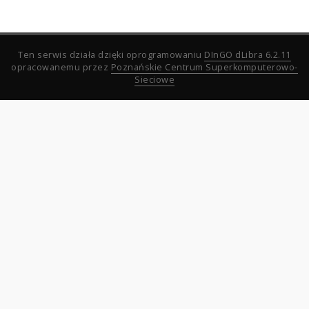
Ten serwis działa dzięki oprogramowaniu
DInGO dLibra 6.2.11
opracowanemu przez
Poznańskie Centrum Superkomputerowo-
Sieciowe