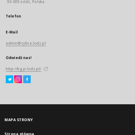
93-005 Łódź, Polska
Telefon
E-Mail
admin@cybra.lodz.pl
Odwiedź nas!
http://bg.p.lodz.pl/
MAPA STRONY
Strona główna