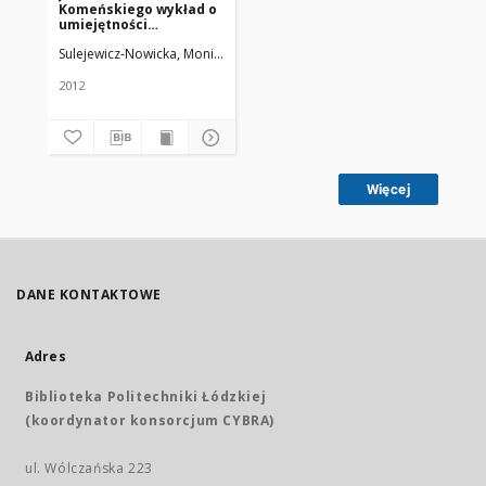
Komeńskiego wykład o
umiejętności
posługiwania się
Sulejewicz-Nowicka, Monika
Uniwersytet Medyczny w Łodzi
książkami jako
najcenniejszym
narzędziem
2012
kształcenia umysłu.
Kilka uwag bibliologa
Więcej
DANE KONTAKTOWE
Adres
Biblioteka Politechniki Łódzkiej
(koordynator konsorcjum CYBRA)
ul. Wólczańska 223