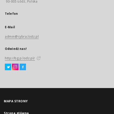
93-005 Łódź, Polska
Telefon
E-Mail
admin@cybra.lodz.pl
Odwiedź nas!
http://bg.p.lodz.pl/
MAPA STRONY
Strona główna