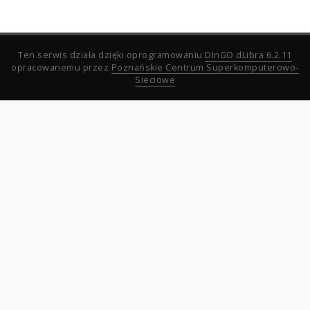
Ten serwis działa dzięki oprogramowaniu
DInGO dLibra 6.2.11
opracowanemu przez
Poznańskie Centrum Superkomputerowo-
Sieciowe