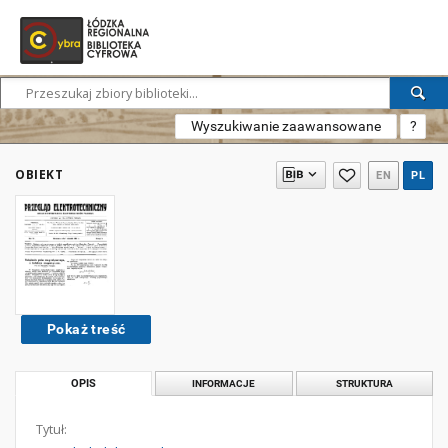
Wyszukiwanie zaawansowane
?
OBIEKT
EN
PL
Pokaż treść
OPIS
INFORMACJE
STRUKTURA
Tytuł: