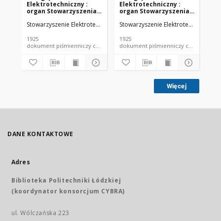
Elektrotechniczny :
Elektrotechniczny :
El
organ Stowarzyszenia
organ Stowarzyszenia
or
Elektrotechników
Elektrotechników
El
Stowarzyszenie Elektrotechników Polskich.
Stowarzyszenie Elektrotechników Pol
Sto
Polskich R. VII z. 22
Polskich R. VII z. 23
Pol
(1925)
(1925)
(19
1925
1925
192
dokument piśmienniczy czasopismo
dokument piśmienniczy czasopismo
Więcej
DANE KONTAKTOWE
Adres
Biblioteka Politechniki Łódzkiej
(koordynator konsorcjum CYBRA)
ul. Wólczańska 223