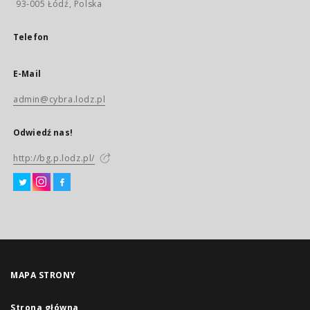
93-005 Łódź, Polska
Telefon
E-Mail
admin@cybra.lodz.pl
Odwiedź nas!
http://bg.p.lodz.pl/
MAPA STRONY
Strona główna