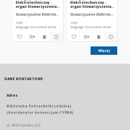
Elektrotechniczny :
Elektrotechniczny :
El
organ Stowarzyszenia
organ Stowarzyszenia
or
Elektrotechników
Elektrotechników
El
Stowarzyszenie Elektrotechników Polskich.
Stowarzyszenie Elektrotechników Pol
Sto
Polskich R. VII z. 22
Polskich R. VII z. 23
Pol
(1925)
(1925)
(19
1925
1925
192
language document serial
language document serial
Więcej
DANE KONTAKTOWE
Adres
Biblioteka Politechniki Łódzkiej
(koordynator konsorcjum CYBRA)
ul. Wólczańska 223