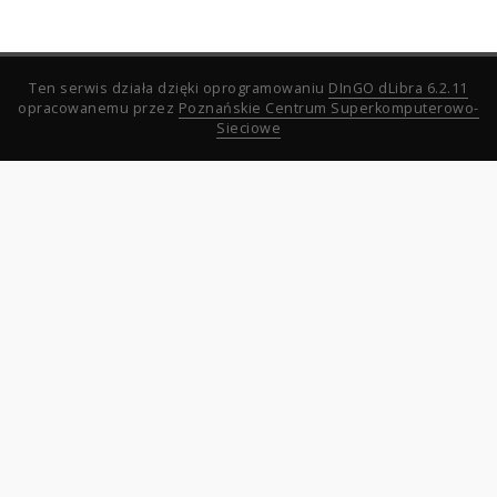
Ten serwis działa dzięki oprogramowaniu
DInGO dLibra 6.2.11
opracowanemu przez
Poznańskie Centrum Superkomputerowo-
Sieciowe