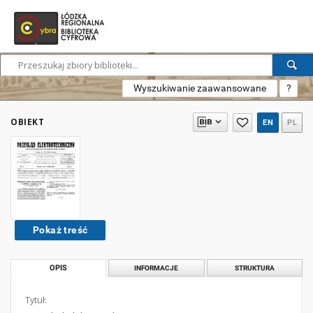
Wyszukiwanie zaawansowane
?
OBIEKT
EN
PL
Pokaż treść
OPIS
INFORMACJE
STRUKTURA
Tytuł: