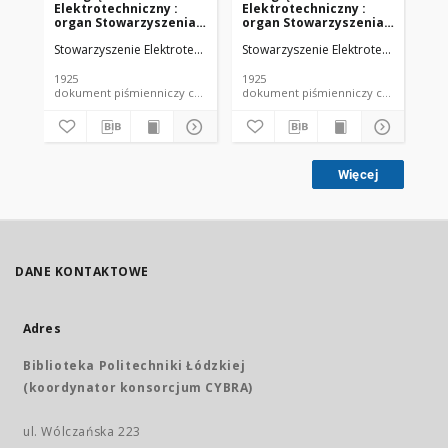
Elektrotechniczny :
Elektrotechniczny :
El
organ Stowarzyszenia
organ Stowarzyszenia
or
Elektrotechników
Elektrotechników
El
Stowarzyszenie Elektrotechników Polskich.
Stowarzyszenie Elektrotechników Pol
Sto
Polskich R. VII z. 22
Polskich R. VII z. 23
Pol
(1925)
(1925)
(19
1925
1925
192
dokument piśmienniczy czasopismo
dokument piśmienniczy czasopismo
Więcej
DANE KONTAKTOWE
Adres
Biblioteka Politechniki Łódzkiej
(koordynator konsorcjum CYBRA)
ul. Wólczańska 223