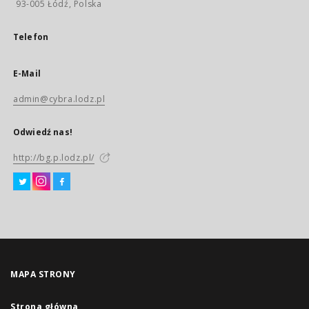
93-005 Łódź, Polska
Telefon
E-Mail
admin@cybra.lodz.pl
Odwiedź nas!
http://bg.p.lodz.pl/
MAPA STRONY
Strona główna