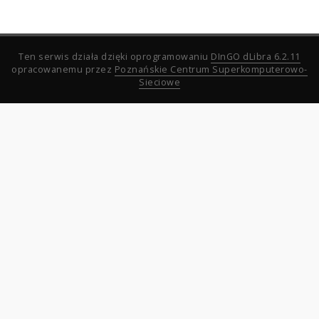
Ten serwis działa dzięki oprogramowaniu
DInGO dLibra 6.2.11
opracowanemu przez
Poznańskie Centrum Superkomputerowo-
Sieciowe