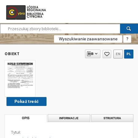
Wyszukiwanie zaawansowane
?
OBIEKT
EN
PL
Pokaż treść
OPIS
INFORMACJE
STRUKTURA
Tytuł: