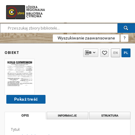
Wyszukiwanie zaawansowane
?
OBIEKT
EN
PL
Pokaż treść
OPIS
INFORMACJE
STRUKTURA
Tytuł: