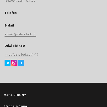
93-005 Łódź, Polska
Telefon
E-Mail
admin@cybra.lodz.pl
Odwiedź nas!
http://bg.p.lodz.pl/
MAPA STRONY
Strona główna