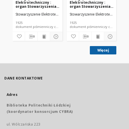
Elektrotechniczny :
Elektrotechniczny :
El
organ Stowarzyszenia
organ Stowarzyszenia
or
Elektrotechników
Elektrotechników
El
Stowarzyszenie Elektrotechników Polskich.
Stowarzyszenie Elektrotechników Pol
Sto
Polskich R. VII z. 22
Polskich R. VII z. 23
Pol
(1925)
(1925)
(19
1925
1925
192
dokument piśmienniczy czasopismo
dokument piśmienniczy czasopismo
Więcej
DANE KONTAKTOWE
Adres
Biblioteka Politechniki Łódzkiej
(koordynator konsorcjum CYBRA)
ul. Wólczańska 223