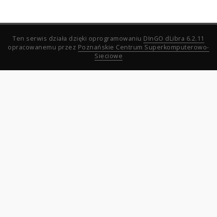
Ten serwis działa dzięki oprogramowaniu
DInGO dLibra 6.2.11
opracowanemu przez
Poznańskie Centrum Superkomputerowo-
Sieciowe