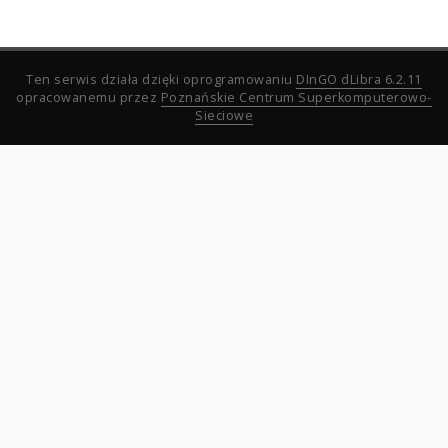
Ten serwis działa dzięki oprogramowaniu
DInGO dLibra 6.2.11
opracowanemu przez
Poznańskie Centrum Superkomputerowo-
Sieciowe