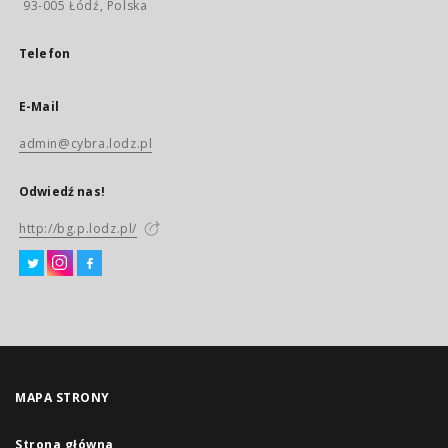
93-005 Łódź, Polska
Telefon
E-Mail
admin@cybra.lodz.pl
Odwiedź nas!
http://bg.p.lodz.pl/
MAPA STRONY
Strona główna