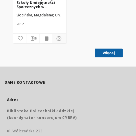
Szkoły Umiejętności
Społecznych w
Poznaniu – model
Słocińska, Magdalena
Uniwersytet Medyczny w Łodzi
funkcjonowania na
uczelni niepaństwowej
2012
Więcej
DANE KONTAKTOWE
Adres
Biblioteka Politechniki Łódzkiej
(koordynator konsorcjum CYBRA)
ul. Wólczańska 223