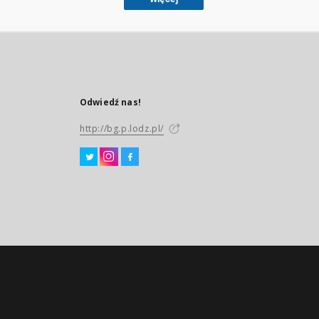
Odwiedź nas!
http://bg.p.lodz.pl/