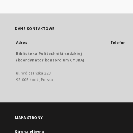
DANE KONTAKTOWE
Adres
Telefon
Biblioteka Politechniki Łódzkiej
(koordynator konsorcjum CYBRA)
ul. Wólczańska 223
93-005 Łódź, Polska
MAPA STRONY
Strona główna