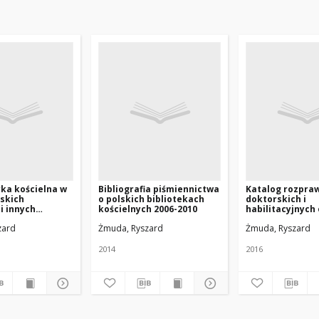
yka kościelna w
Bibliografia piśmiennictwa
Katalog rozpra
lskich
o polskich bibliotekach
doktorskich i
i innych
kościelnych 2006-2010
habilitacyjnych
(1945-2013)
licencjackich i
zard
Żmuda, Ryszard
Żmuda, Ryszard
magisterskich 
bibliotekach ko
Polsce za lata 1
2014
2016