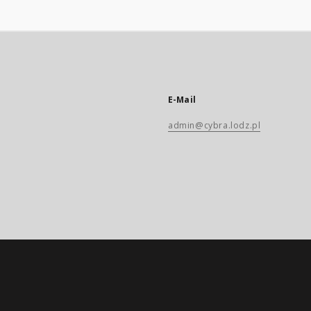
E-Mail
admin@cybra.lodz.pl