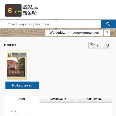
Wyszukiwanie zaawansowane
?
OBIEKT
Pokaż treść
OPIS
INFORMACJE
STRUKTURA
Tytuł: