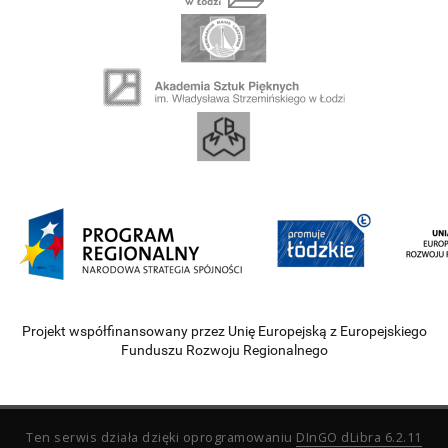
Projekt współfinansowany przez Unię Europejską z Europejskiego
Funduszu Rozwoju Regionalnego
Ten serwis działa dzięki oprogramowaniu
DInGO dLibra 6.2.11