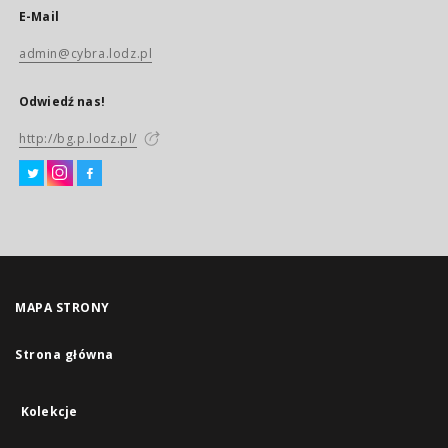
E-Mail
admin@cybra.lodz.pl
Odwiedź nas!
http://bg.p.lodz.pl/
MAPA STRONY
Strona główna
Kolekcje