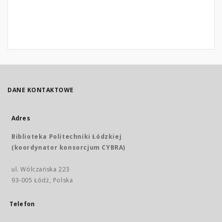
DANE KONTAKTOWE
Adres
Biblioteka Politechniki Łódzkiej
(koordynator konsorcjum CYBRA)
ul. Wólczańska 223
93-005 Łódź, Polska
Telefon