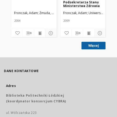
Podsekretarza Stanu
Ministerstwa Zdrowia
Fronczak, Adam
Żmuda, Ryszard. Red. nacz.
Fronczak, Adam
Uniwersytet Medyc
2004
2009
Więcej
DANE KONTAKTOWE
Adres
Biblioteka Politechniki Łódzkiej
(koordynator konsorcjum CYBRA)
ul. Wólczańska 223