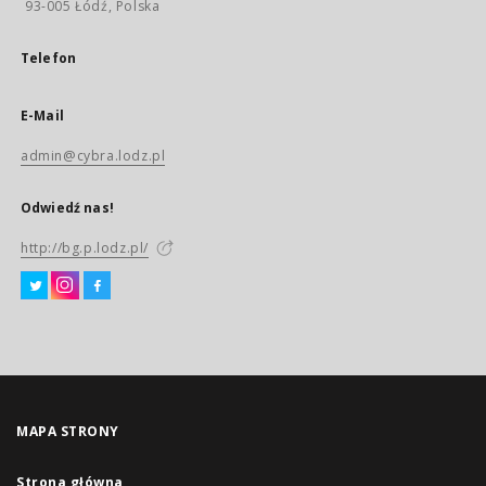
93-005 Łódź, Polska
Telefon
E-Mail
admin@cybra.lodz.pl
Odwiedź nas!
http://bg.p.lodz.pl/
MAPA STRONY
Strona główna