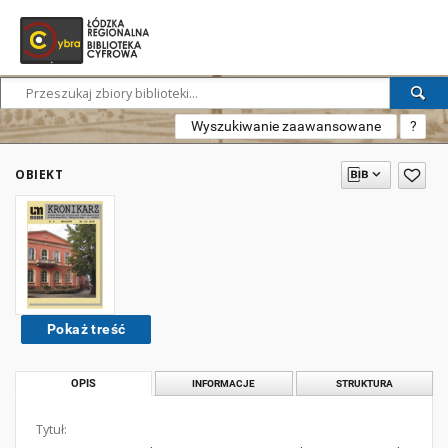
Wyszukiwanie zaawansowane
?
OBIEKT
Pokaż treść
OPIS
INFORMACJE
STRUKTURA
Tytuł: