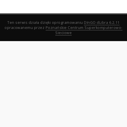
Ten serwis działa dzięki oprogramowaniu
DInGO dLibra 6.2.11
opracowanemu przez
Poznańskie Centrum Superkomputerowo-
Sieciowe