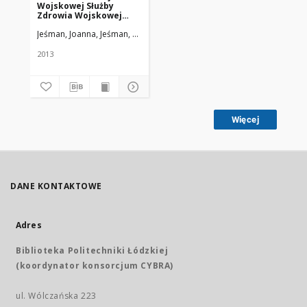
Wojskowej Służby
Zdrowia Wojskowej
Akademii Medycznej i
Jeśman, Joanna, Jeśman, Czesław
Uniwersytet Medyczny w Łodzi
Uniwersytetu
Medycznegow Łodzi
2013
Więcej
DANE KONTAKTOWE
Adres
Biblioteka Politechniki Łódzkiej
(koordynator konsorcjum CYBRA)
ul. Wólczańska 223