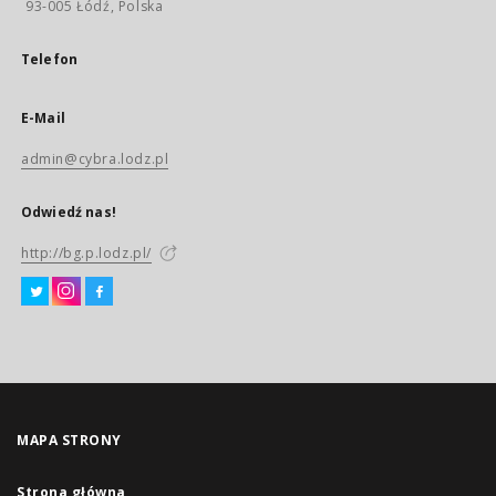
93-005 Łódź, Polska
Telefon
E-Mail
admin@cybra.lodz.pl
Odwiedź nas!
http://bg.p.lodz.pl/
MAPA STRONY
Strona główna