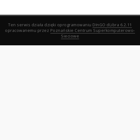
Ten serwis działa dzięki oprogramowaniu
DInGO dLibra 6.2.11
opracowanemu przez
Poznańskie Centrum Superkomputerowo-
Sieciowe