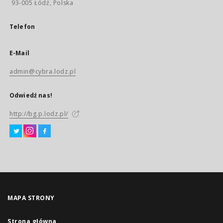
93-005 Łódź, Polska
Telefon
E-Mail
admin@cybra.lodz.pl
Odwiedź nas!
http://bg.p.lodz.pl/
MAPA STRONY
Strona główna