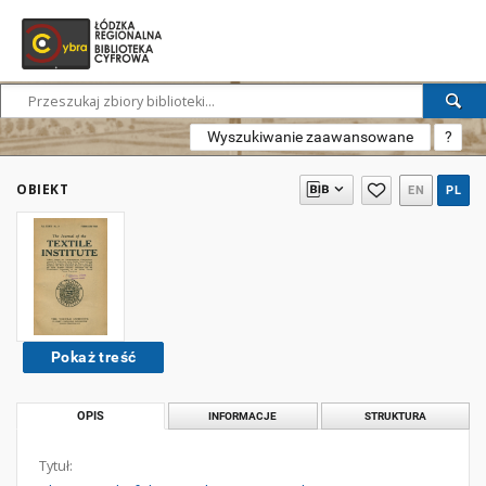
Wyszukiwanie zaawansowane
?
OBIEKT
EN
PL
Pokaż treść
OPIS
INFORMACJE
STRUKTURA
Tytuł: