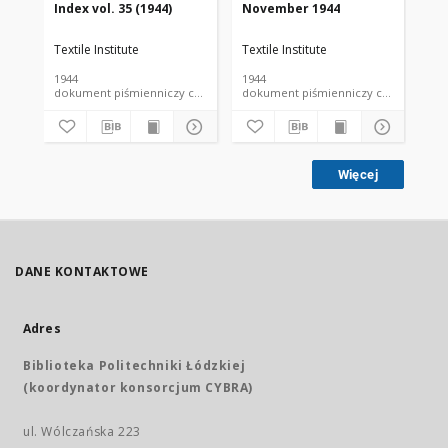
Index vol. 35 (1944)
November 1944
De
Textile Institute
Textile Institute
Tex
1944
1944
194
dokument piśmienniczy czasopismo
dokument piśmienniczy czasopismo
Więcej
DANE KONTAKTOWE
Adres
Biblioteka Politechniki Łódzkiej
(koordynator konsorcjum CYBRA)
ul. Wólczańska 223