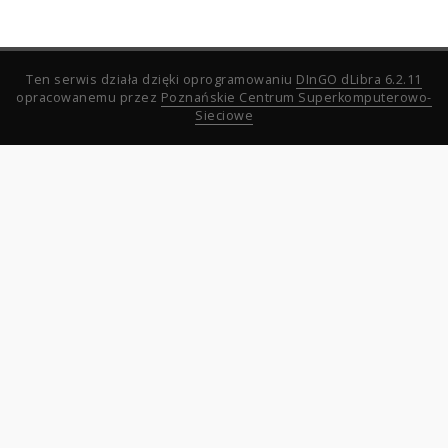
Ten serwis działa dzięki oprogramowaniu
DInGO dLibra 6.2.11
opracowanemu przez
Poznańskie Centrum Superkomputerowo-
Sieciowe