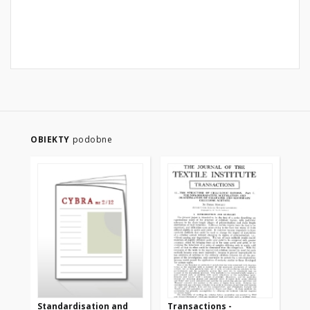
OBIEKTY
podobne
Standardisation and
Transactions -
Tr