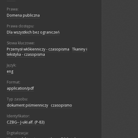
Prawa:
Domena publiczna
Prawa dostępu:
Dla wszystkich bez ograniczeń
Słowa kluczowe:
Przemysł włókienniczy - czasopisma
;
Tkaniny i
tekstylia - czasopisma
Język:
eng
Format:
application/pdf
Typ zasobu:
dokument piśmienniczy
;
czasopismo
Identyfikator:
CZBG-- J-ukł.alf. (P-83)
Digitalizacja: