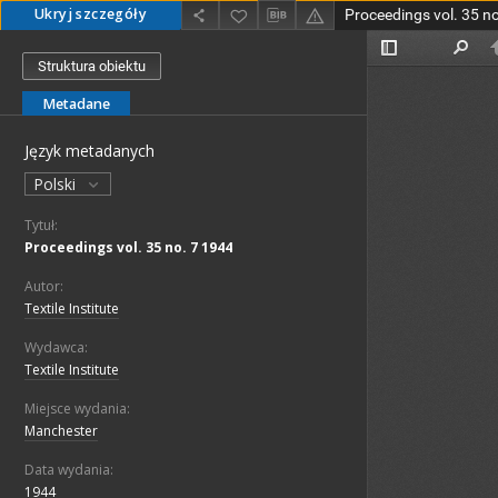
Ukryj szczegóły
Proceedings vol. 35 n
Struktura obiektu
Metadane
Język metadanych
Polski
Tytuł:
Proceedings vol. 35 no. 7 1944
Autor:
Textile Institute
Wydawca:
Textile Institute
Miejsce wydania:
Manchester
Data wydania:
1944