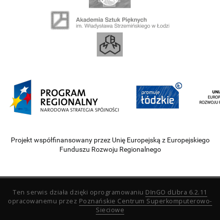
Projekt współfinansowany przez Unię Europejską z Europejskiego
Funduszu Rozwoju Regionalnego
Ten serwis działa dzięki oprogramowaniu
DInGO dLibra 6.2.11
opracowanemu przez
Poznańskie Centrum Superkomputerowo-
Sieciowe