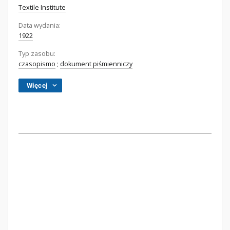
Textile Institute
Data wydania:
1922
Typ zasobu:
czasopismo
;
dokument piśmienniczy
Więcej