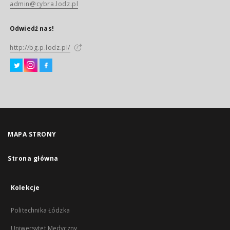
admin@cybra.lodz.pl
Odwiedź nas!
http://bg.p.lodz.pl/
MAPA STRONY
Strona główna
Kolekcje
Politechnika Łódzka
Uniwersytet Medyczny