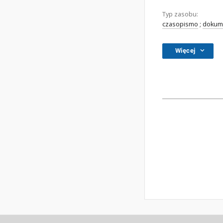
Typ zasobu:
czasopismo
;
dokume
Więcej