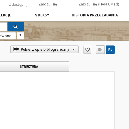
Zaloguj się
Zaloguj się (HAN UMed)
Udostępnij
EKCJE
INDEKSY
HISTORIA PRZEGLĄDANIA
sowane
?
Pobierz opis bibliograficzny
EN
PL
STRUKTURA