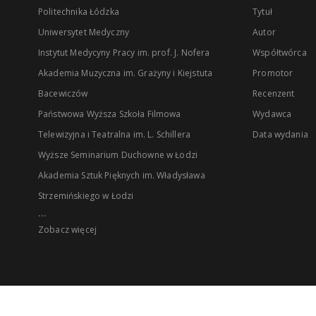
Politechnika Łódzka
Tytuł
Uniwersytet Medyczny
Autor
Instytut Medycyny Pracy im. prof. J. Nofera
Współtwórca
Akademia Muzyczna im. Grażyny i Kiejstuta
Promotor
Bacewiczów
Recenzent
Państwowa Wyższa Szkoła Filmowa
Wydawca
Telewizyjna i Teatralna im. L. Schillera
Data wydania
Wyższe Seminarium Duchowne w Łodzi
Akademia Sztuk Pięknych im. Władysława
Strzemińskiego w Łodzi
...
Zobacz więcej