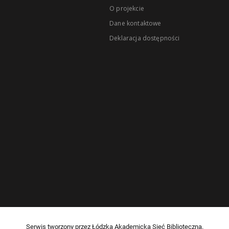
O projekcie
Dane kontaktowe
Deklaracja dostępności
Serwis tworzony przez Łódzką Akademicką Sieć Biblioteczną.