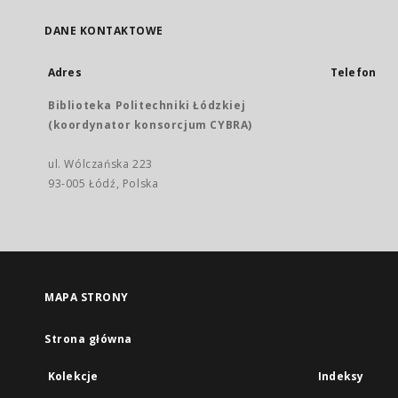
DANE KONTAKTOWE
Adres
Telefon
Biblioteka Politechniki Łódzkiej
(koordynator konsorcjum CYBRA)
ul. Wólczańska 223
93-005 Łódź, Polska
MAPA STRONY
Strona główna
Kolekcje
Indeksy