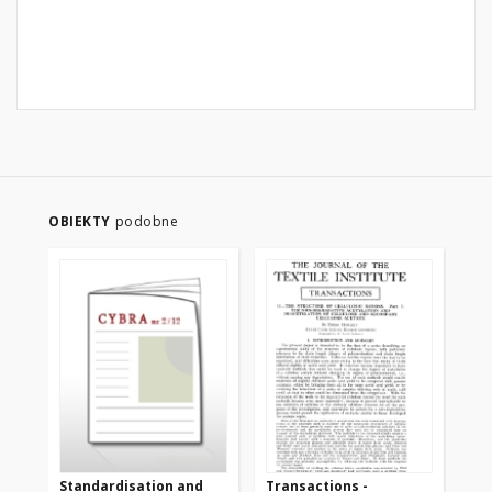
OBIEKTY
podobne
Standardisation and
Transactions -
Tr