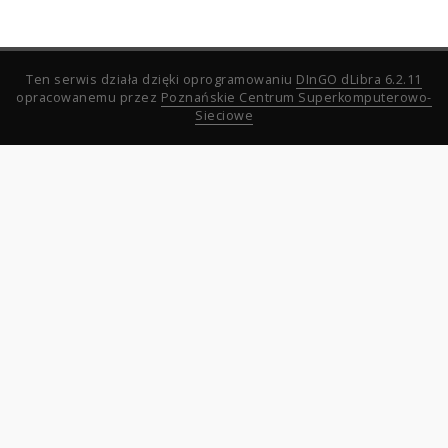
Ten serwis działa dzięki oprogramowaniu
DInGO dLibra 6.2.11
opracowanemu przez
Poznańskie Centrum Superkomputerowo-
Sieciowe