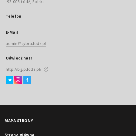
93-005 Łódź, Polska
Telefon
E-Mail
admin@cybra.lodz.pl
Odwiedź nas!
http://bg.p.lodz.pl/
MAPA STRONY
Strona główna