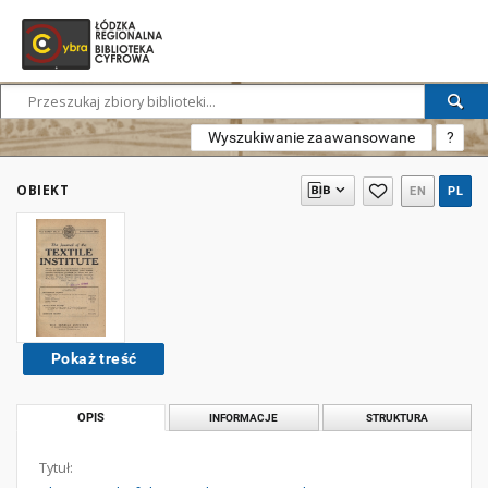
Wyszukiwanie zaawansowane
?
OBIEKT
EN
PL
Pokaż treść
OPIS
INFORMACJE
STRUKTURA
Tytuł: