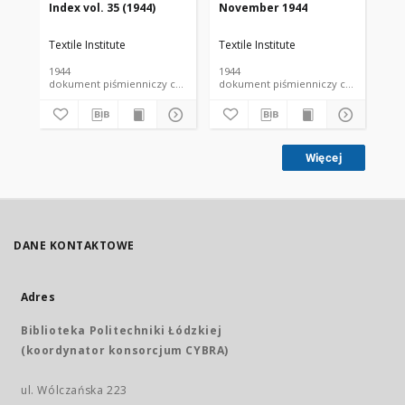
Index vol. 35 (1944)
November 1944
De
Textile Institute
Textile Institute
Tex
1944
1944
194
dokument piśmienniczy czasopismo
dokument piśmienniczy czasopismo
Więcej
DANE KONTAKTOWE
Adres
Biblioteka Politechniki Łódzkiej
(koordynator konsorcjum CYBRA)
ul. Wólczańska 223