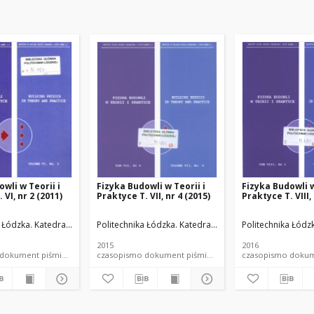
wli w Teorii i
Fizyka Budowli w Teorii i
Fizyka Budowli w
 VI, nr 2 (2011)
Praktyce T. VII, nr 4 (2015)
Praktyce T. VIII,
ateriałów Budowlanych.
a Łódzka. Katedra Fizyki Budowli i Materiałów Budowlanych.
Politechnika Łódzka. Katedra Fizyki Budowli i Materia
Politechnika Łódz
2015
2016
czasopismo dokument piśmienniczy
czasopismo dokument piśmienniczy
czasopis