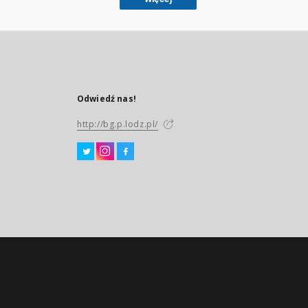
Odwiedź nas!
http://bg.p.lodz.pl/