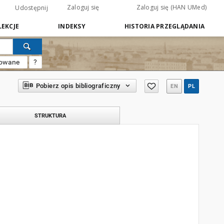
Zaloguj się
Zaloguj się (HAN UMed)
Udostępnij
EKCJE
INDEKSY
HISTORIA PRZEGLĄDANIA
sowane
?
Pobierz opis bibliograficzny
EN
PL
STRUKTURA