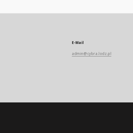
E-Mail
admin@cybra.lodz.pl