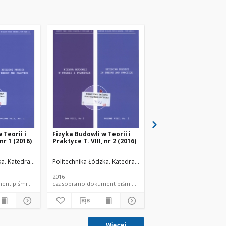
 Teorii i
Fizyka Budowli w Teorii i
Fizyka Budowli w Teori
 nr 1 (2016)
Praktyce T. VIII, nr 2 (2016)
Praktyce T. VIII, nr 3 
łów Budowlanych.
ka. Katedra Fizyki Budowli i Materiałów Budowlanych.
Politechnika Łódzka. Katedra Fizyki Budowli i Materiałów Bu
Politechnika Łódzka. Ka
2016
2016
mo dokument piśmienniczy
czasopismo dokument piśmienniczy
czasopismo dokum
Więcej