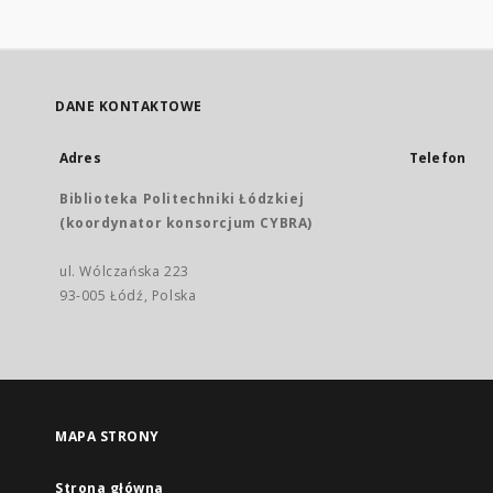
DANE KONTAKTOWE
Adres
Telefon
Biblioteka Politechniki Łódzkiej
(koordynator konsorcjum CYBRA)
ul. Wólczańska 223
93-005 Łódź, Polska
MAPA STRONY
Strona główna