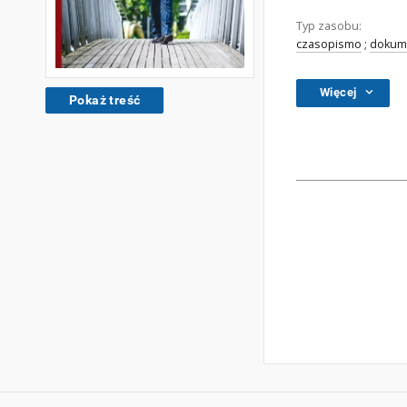
Typ zasobu:
czasopismo
;
dokume
Więcej
Pokaż treść