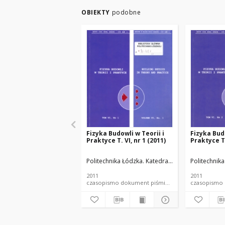
OBIEKTY
podobne
Fizyka Budowli w Teorii i
Fizyka Budo
Praktyce T. VI, nr 1 (2011)
Praktyce T.
Politechnika Łódzka. Katedra Fizyki Budowli i M
Politechnik
2011
2011
czasopismo dokument piśmienniczy