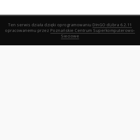
Ten serwis działa dzięki oprogramowaniu
DInGO dLibra 6.2.11
opracowanemu przez
Poznańskie Centrum Superkomputerowo-
Sieciowe