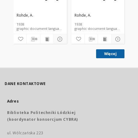
Rohde, A.
Rohde, A.
Roh
1938
1938
193
graphic document language document
graphic document language docume
Więcej
DANE KONTAKTOWE
Adres
Biblioteka Politechniki Łódzkiej
(koordynator konsorcjum CYBRA)
ul. Wólczańska 223