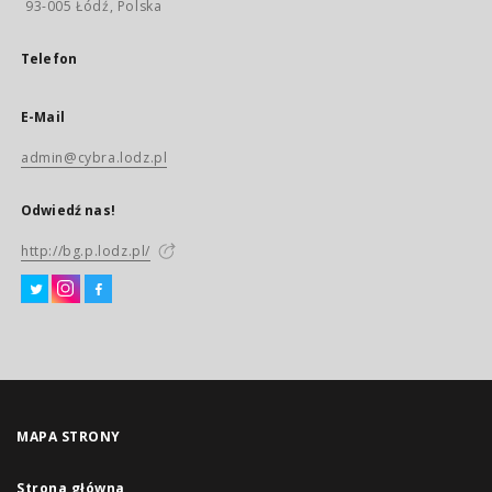
93-005 Łódź, Polska
Telefon
E-Mail
admin@cybra.lodz.pl
Odwiedź nas!
http://bg.p.lodz.pl/
MAPA STRONY
Strona główna