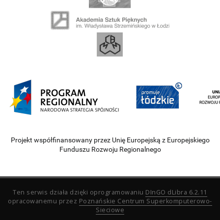
Projekt współfinansowany przez Unię Europejską z Europejskiego
Funduszu Rozwoju Regionalnego
Ten serwis działa dzięki oprogramowaniu
DInGO dLibra 6.2.11
opracowanemu przez
Poznańskie Centrum Superkomputerowo-
Sieciowe