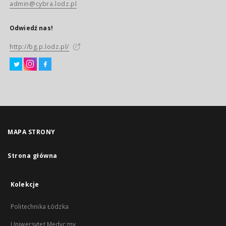
admin@cybra.lodz.pl
Odwiedź nas!
http://bg.p.lodz.pl/
MAPA STRONY
Strona główna
Kolekcje
Politechnika Łódzka
Uniwersytet Medyczny