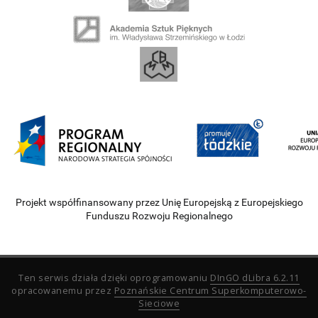
Projekt współfinansowany przez Unię Europejską z Europejskiego
Funduszu Rozwoju Regionalnego
Ten serwis działa dzięki oprogramowaniu
DInGO dLibra 6.2.11
opracowanemu przez
Poznańskie Centrum Superkomputerowo-
Sieciowe