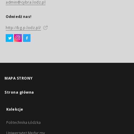
admin@cybra.lodz.pl
Odwiedź nas!
http://bg.p.lodz.pl/
MAPA STRONY
Strona główna
Kolekcje
Politechnika Łódzka
Uniwersytet Medyczny