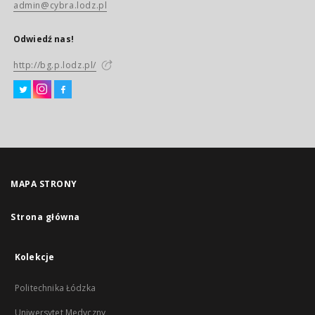
admin@cybra.lodz.pl
Odwiedź nas!
http://bg.p.lodz.pl/
MAPA STRONY
Strona główna
Kolekcje
Politechnika Łódzka
Uniwersytet Medyczny