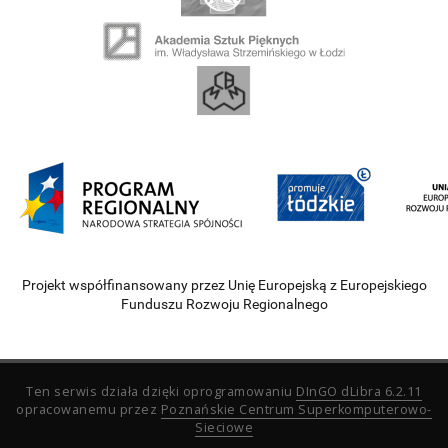
Projekt współfinansowany przez Unię Europejską z Europejskiego
Funduszu Rozwoju Regionalnego
Ten serwis działa dzięki oprogramowaniu
DInGO dLibra 6.2.11
opracowanemu przez
Poznańskie Centrum Superkomputerowo-
Sieciowe